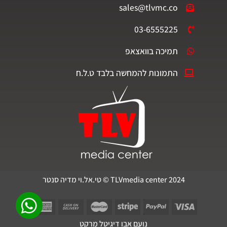
sales@tlvmc.co
03-6555225
תמיכה בוואצאפ
התמונות להמחשה בלבד ט.ל.ח
TLVmedia center 2024 © טי.אל.וי מדיה סנטר
נועם אבו דיגיטל מרקט