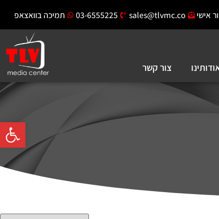
ר אישי
sales@tlvmc.co
03-6555225
תמיכה בוואצאפ
ודותינו
צור קשר
פתח סרגל 