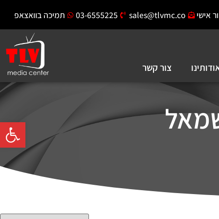
ר אישי
sales@tlvmc.co
03-6555225
תמיכה בוואצאפ
ודותינו
צור קשר
פתח סרגל 