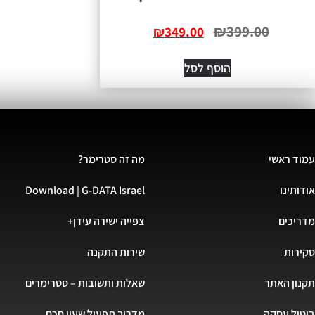
₪
399.00
₪
349.00
הוסף לסל
עמוד ראשי
מה זה סטרימר?
אודותינו
Download | G-DATA Israel
מדריכים
צפייה ישירה עידן+
סקירות
שירות התקנה
תקנון האתר
שאלות ותשובות – סטרימרים
ביטול עסקה
מדריך תפעול שעון חכם