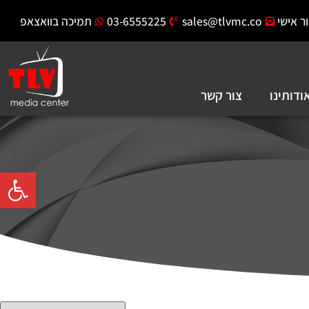
ר אישי
sales@tlvmc.co
03-6555225
תמיכה בוואצאפ
ודותינו
צור קשר
פתח סרגל 