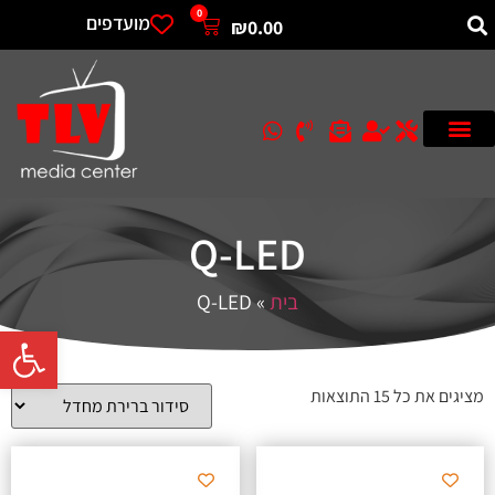
0
מועדפים
₪
0.00
Q-LED
בית
»
Q-LED
פתח סרגל 
מציגים את כל ⁦15⁩ התוצאות