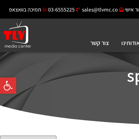
ר אישי
sales@tlvmc.co
03-6555225
תמיכה בוואצאפ
ודותינו
צור קשר
s
פתח סרגל 