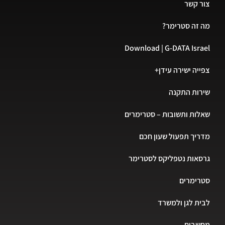
 קשר
זה סטרימר?
Download | G-DATA Isr
יה ישירה עידן+
ות התקנה
ות ותשובות – סטרימרים
יך תפעול שעון חכם
אות נטפליקס לסטרימר
רימרים
ת לגן ולמשרד
שבים