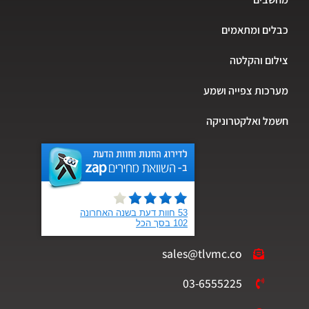
ים ומתאמים
ום והקלטה
כות צפייה ושמע
ל ואלקטרוניקה
sales@tlvmc.co
03-6555225