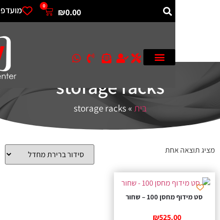
0
מועדפים
₪
0.00
storage racks
בית
»
storage racks
תוצאה אחת
מידוף מחסן 100 – שחור
₪
525.00