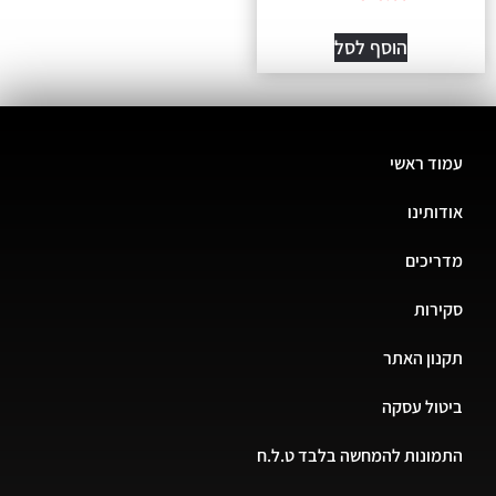
הוסף לסל
ד ראשי
ותינו
יכים
רות
ון האתר
ול עסקה
ונות להמחשה בלבד ט.ל.ח