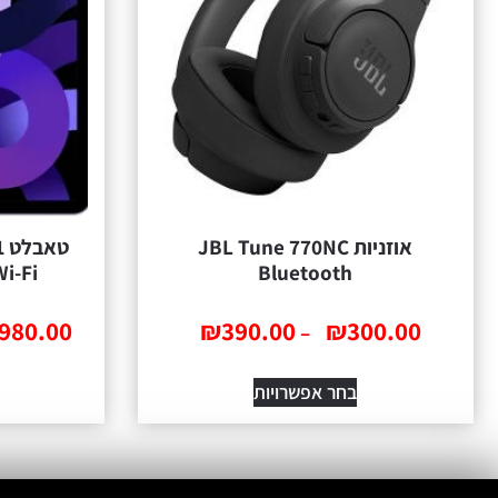
אוזניות JBL Tune 770NC
ט
Bluetooth
(2022
,980.00
₪
390.00
₪
300.00
–
בחר אפשרויות