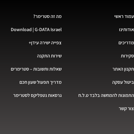
עמוד ראשי
מה זה סטרימר?
אודותינו
Download | G-DATA Israel
מדריכים
צפייה ישירה עידן+
סקירות
שירות התקנה
תקנון האתר
שאלות ותשובות – סטרימרים
ביטול עסקה
מדריך תפעול שעון חכם
התמונות להמחשה בלבד ט.ל.ח
גרסאות נטפליקס לסטרימר
צור קשר