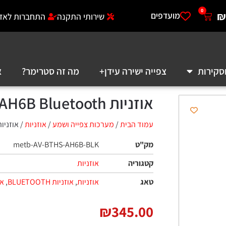
0
₪
מועדפים
שירותי התקנה
התחברות לאזו
סקירות
צפייה ישירה עידן+
מה זה סטרימר?
א
אוזניות Avantree AH6B Bluetooth
עמוד הבית
/
מערכות צפייה ושמע
/
אוזניות
/ אוזניות ree AH6B Bluetooth
מק"ט
metb-AV-BTHS-AH6B-BLK
קטגוריה
אוזניות
טאג
אוזניות
,
אוזניות BLUETOOTH
,
או
₪
345.00