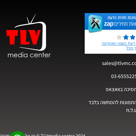
sales@tlvmc.c
03-655522
מיכה בוואצאפ
תמונות להמחשה בלבד
.ל.ח
TLVmedia center 2024 © טי.אל.וי מדיה סנטר