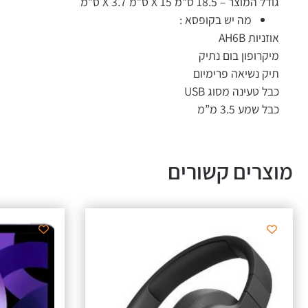
גודל המוצר – 18.5 ס”מ X 15 ס”מ X 3.7 ס”מ
מה יש בקופסא :
אוזניות AH6B
מיקרופון בום נתיק
תיק נשיאה פרימיום
כבל טעינה מסוג USB
כבל שמע 3.5 מ”מ
מוצרים קשורים