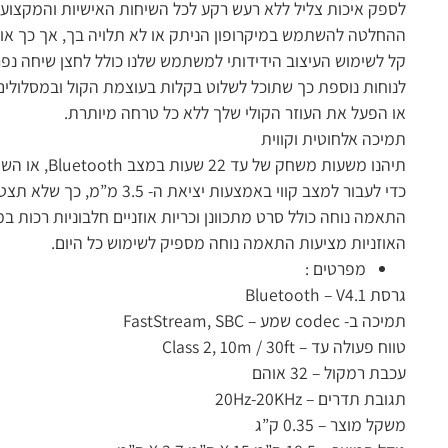
לספק איכות צליל ללא רעש רקע לכל השיחות האישיות והמקצועי
ההחלטה להשתמש במיקרופון הניתק או לא תלויה בך, אך כך או כ
קל לשימוש העיצוב הידידותי למשתמש שלנו כולל לחצן שיחה נפר
לנוחות נוספת כך שתוכל לשלוט בקלות בעוצמת הקול ובמסלולי
או הפעל את העוזר הקולי שלך ללא כל טרחה מיותרת.
תמיכה אלחוטית וקווית
תיהנו משעות משחק של עד 22 שעות במצב Bluetooth, או השתמשו בכבל האודיו הכלול
כדי לעבור למצב קווי באמצעות יציאת ה- 3.5 מ”מ, כך שלא תצטרכו לדאוג לסוללה.
התאמה נוחה כולל סרט מתכוונן וכריות אוזניים חלבוניות רכות במ
האוזניות מציעות התאמה נוחה מספיק לשימוש כל היום.
מפרטים :
גרסת Bluetooth – V4.1
תמיכה ב- codec שמע – FastStream, SBC
טווח פעולה עד – Class 2, 10m / 30ft
עכבת רמקול – 32 אוהם
תגובת תדרים – 20Hz-20KHz
משקל מוצר – 0.35 ק”ג