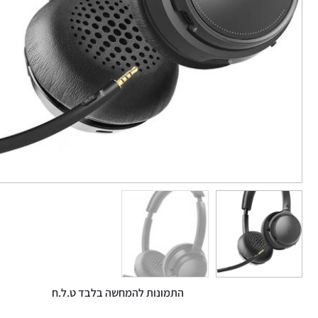
התמונות להמחשה בלבד ט.ל.ח