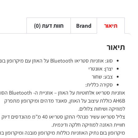
תיאור
Brand
חוות דעת (0)
תיאור
סוג: אוזניות סטריאו Bluetooth על האוזן עם מיקרופון בום
יצרן: אוונטרי
צבע: שחור
סקירה כללית:
אוזניות סטריאו אלחוטיות על האוזן – אוזניית ה- Bluetooth הסופר נוחה שלנו –
AH6B כוללת עיצוב על האוזן, סאונד מדהים ומיקרופון מתפרק
למוזיקה ושיחות צלולים.
צליל סטריאו עשיר מנהלי התקן סטריאו 40 מ”מ מהונדסים דיוק מספקים שמע חזק ועשיר
חוויית האזנה למוזיקה חלקה ודינמית.
מיקרופון בום נתיק האוזניות כוללות מיקרופון מובנה ומיקרופון בום 