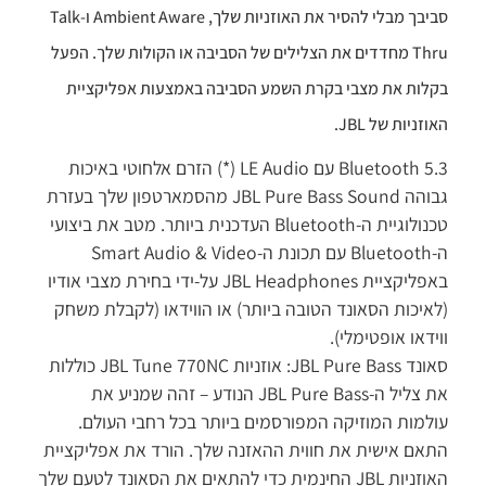
סביבך מבלי להסיר את האוזניות שלך, Ambient Aware ו-Talk
Thru מחדדים את הצלילים של הסביבה או הקולות שלך. הפעל
לות את מצבי בקרת השמע הסביבה באמצעות אפליקציית
זניות של JBL.
Bluetooth 5.3 עם LE Audio (*) הזרם אלחוטי באיכות
גבוהה JBL Pure Bass Sound מהסמארטפון שלך בעזרת
טכנולוגיית ה-Bluetooth העדכנית ביותר. מטב את ביצועי
ה-Bluetooth עם תכונת ה-Smart Audio & Video
באפליקציית JBL Headphones על-ידי בחירת מצבי אודיו
איכות הסאונד הטובה ביותר) או הווידאו (לקבלת משחק
ידאו אופטימלי).
סאונד JBL Pure Bass: אוזניות JBL Tune 770NC כוללות
את צליל ה-JBL Pure Bass הנודע – זהה שמניע את
למות המוזיקה המפורסמים ביותר בכל רחבי העולם.
אם אישית את חווית ההאזנה שלך. הורד את אפליקציית
האוזניות JBL החינמית כדי להתאים את הסאונד לטעם שלך