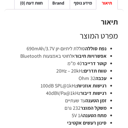
תיאור
מידע נוסף
Brand
חוות דעת (0)
יאור
פרט המוצר
נפח סוללה
סוללת ליתיום-יון 690mAh/3.7V
אפשרויות חיבור
אלחוטי באמצעות Bluetooth
קוטר דרייבר
40 מ”מ
טווח תדרים
20Hz – 20kHz
עכבה
32 Ohm
רגישות אוזניות
100dB SPL@1kHz
רגישות דיבור
40dBV/Pa@1kHz
זמן הטענה
עד שעתיים
משקל המוצר
232 גרם
מתח הטענה
5V 1A
סינון רעשים אקטיבי