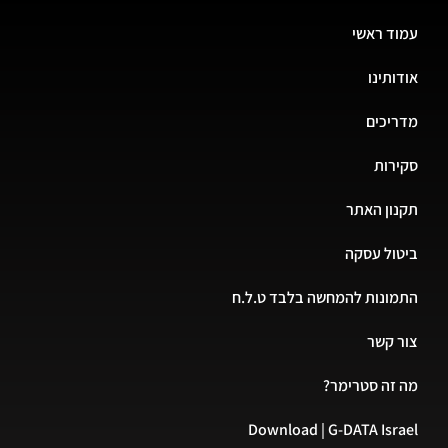
ד ראשי
ותינו
יכים
רות
ון האתר
ול עסקה
ונות להמחשה בלבד ט.ל.ח
 קשר
זה סטרימר?
Download | G-DATA Isr