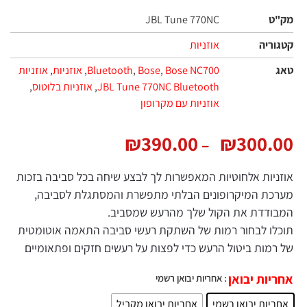
ט
JBL Tune 770NC
ריה
אוזניות
Bose NC700
,
Bose
,
Bluetooth
,
אוזניות
,
אוזניות
JBL Tune 770NC Bluetooth
,
אוזניות בלוטוס
,
אוזניות עם מקרופון
₪
390.00
₪
300.
–
יות אלחוטיות המאפשרות לך לבצע שיחה בכל סביבה בזכות
ת המיקרופונים הבלתי מתפשרת והמסתגלת לסביבה,
דדת את הקול שלך מהרעש שמסביב.
ו לבחור רמות של השתקת רעשי סביבה התאמה אוטומטית
מות ביטול הרעש כדי לפצות על רעשים חזקים ופתאומיים
ות יבואן
: אחריות יבואן רשמי
יות יבואן רשמי
אחריות יבואן מקביל