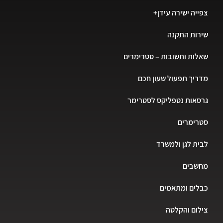
יה ישירה עידן+
ות התקנה
ות ותשובות – סטרימרים
יך תפעול שעון חכם
אות נטפליקס לסטרימר
רימרים
ת לגן ולמשרד
שבים
ים ומתאמים
ום והקלטה