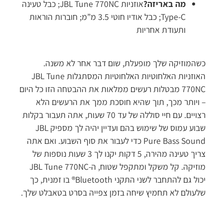
מה באריזה?
אוזניות JBL Tune 770NC; כבל טעינה
Type-C; כבל אודיו חוטי 3.5 מ”מ; חוברות הוראות
ותעודת אחריות
המוזיקה שלך מופעלת, שום דבר אחר לא משנה.
האוזניות האלחוטיות האלחוטיות המסתגלות JBL Tune
770NC מבטלות רעשים ממלאות את ההבטחה הזו כל היום
ויותר מכך, תוך שהיא חוסכת ממך את הרעשים הלא
רצויים. עם חיי סוללה של עד 70 שעות, אתה תעבור בקלות
שבוע עמוס של שימוש בהם ועדיין יהיה לך מספיק JBL
Pure Bass Sound כדי לעבור את סוף השבוע. ואם אתה
צריך טעינה מהירה, 5 דקות יקנו לך 3 שעות נוספות של
מוזיקה. קל משקל ומתקפל שטוח, ה-JBL Tune 770NC
יכול גם להתחבר לשני התקני Bluetooth® בו זמנית, כך
עולם לא תחמיץ שיחה בזמן צפייה בסרט בטאבלט שלך.