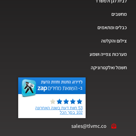
ת לגן ולמשרד
שבים
ים ומתאמים
ום והקלטה
כות צפייה ושמע
ל ואלקטרוניקה
sales@tlvmc.co