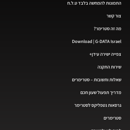
ונות להמחשה בלבד ט.ל.ח
 קשר
זה סטרימר?
Download | G-DATA Isr
יה ישירה עידן+
ות התקנה
ות ותשובות – סטרימרים
יך תפעול שעון חכם
אות נטפליקס לסטרימר
רימרים