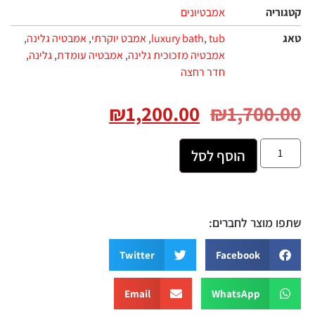
ריה
אמבטיונים
tub
,
luxury bath
,
אמבט יוקרתי
,
אמבטיה גלינה
,
אמבטיה מזכוכית גלינה
,
אמבטיה עומדת
,
גלינה
,
חדר רחצה
₪
1,200.00
₪
1,700.
הוסף לסל
 מוצר לחברים:
Twitter
Facebook
Email
WhatsApp