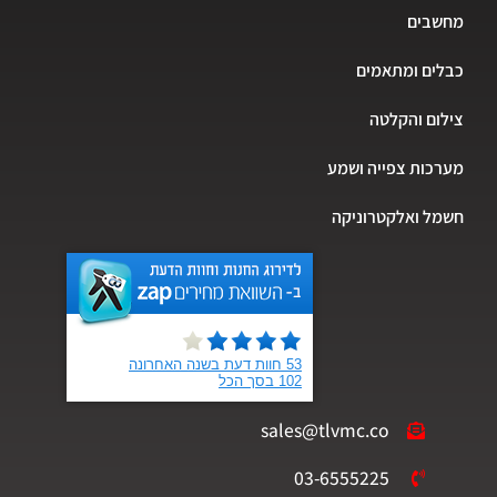
שבים
ים ומתאמים
ום והקלטה
כות צפייה ושמע
ל ואלקטרוניקה
sales@tlvmc.co
03-6555225