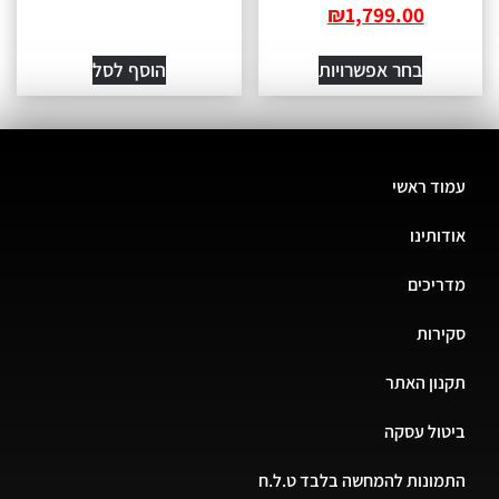
₪
1,799.00
בחר אפשרויות
הוסף לסל
ד ראשי
ותינו
יכים
רות
ון האתר
ול עסקה
ונות להמחשה בלבד ט.ל.ח