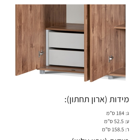
ידות (ארון תחתון):
ס”מ
 ס”מ
 ס”מ