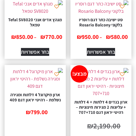
ט ישיבה כתר דגם רוסריו
מגהץ ‏אדים ‏אנכי Tefal SV8020
לקוני Rosario Balcony
טפאל
₪
850.00
₪
770.00
₪
950.00
₪
580.
–
–
בחר אפשרויות
בחר אפשרויות
מבצע!
ארון מיקרוגל 4 דלתות ומגירה
נשלפת – רהיטי יראון דגם 409
ארון בגדים 4 דלתות + 4 דלתות
+ עליונות 2 מגירות חיצוניות –
₪
799.00
היטי יראון דגם 707+710
₪
2,190.00