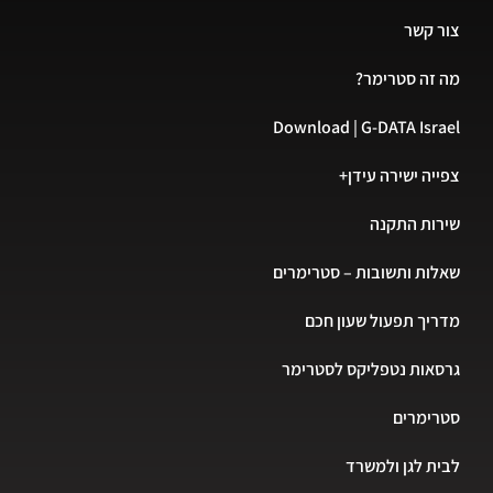
 קשר
זה סטרימר?
Download | G-DATA Isr
יה ישירה עידן+
ות התקנה
ות ותשובות – סטרימרים
יך תפעול שעון חכם
אות נטפליקס לסטרימר
רימרים
ת לגן ולמשרד