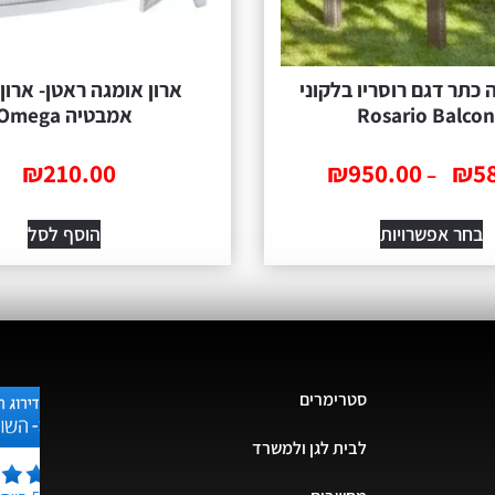
רוסריו בלקוני
ארון אומגה ראטן- ארון לחדרי
Rosar
אמבטיה Omega
₪
210.00
₪
950.0
ויות
הוסף לסל
סטרימרים
לבית לגן ולמשרד