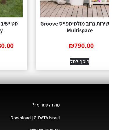
ארון שירות גרוב מולטיספייס Groove
סט ישיבה כתר דגם 
io Balcony
Multispace
0
₪
580.00
₪
790.00
–
הוסף לסל
בחר אפשר
מה זה סטרימר?
Download | G-DATA Israel