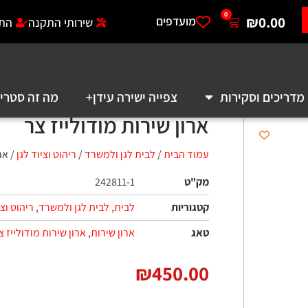
0
₪
מועדפים
שירותי התקנה
התחברות לאזו
סקירות
צפייה ישירה עידן+
מה זה סטרימר?
א
ארון שירות מודולייז צר
עמוד הבית
/
לבית לגן ולמשרד
/
ריהוט וציוד לגן
/ ארון שירות מוד
מק"ט
242811-1
קטגוריות
לבית
,
לבית לגן ולמשרד
,
ריהוט וציוד לגן
טאג
ארון שירות
,
ארון שירות מודולייז צר
,
כתר
,
מחס
₪
450.00