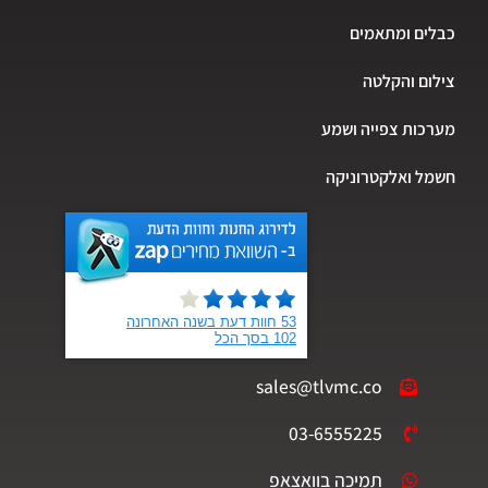
ים ומתאמים
ום והקלטה
כות צפייה ושמע
ל ואלקטרוניקה
sales@tlvmc.co
03-6555225
תמיכה בוואצאפ