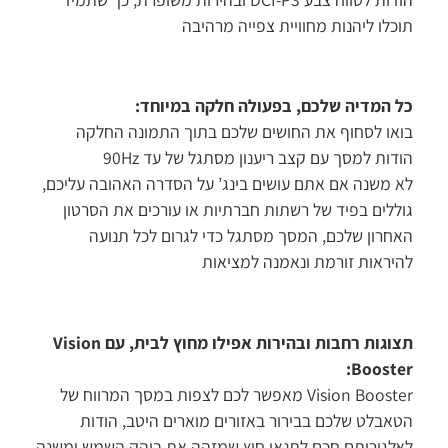
כלו ליהנות מחוויית צפייה מרהיבה
 המדיה שלכם, בפעולה חלקה במיוחד:
או לסחוף את החושים שלכם בתוך התמונה החלקה
דות למסך עם קצב ריענון מסתגל של עד 90Hz
 משנה אם אתם עושים בינג’ על הסדרה האהובה עליכם,
ללים בפיד של רשתות חברתיות או עורכים את הסרטון
חרון שלכם, המסך מסתגל כדי לגרום לכל תנועה
יראות זורמת ונאמנה למציאות
תצוגות רחבות ובהירות אפילו מחוץ לבית, עם Vision
Booste
Vision Booster מאפשר לכם לצפות במסך המרווח של
אבלט שלכם בבירור באזורים מוארים היטב, הודות
לגוריתם חכם לתנאי חוץ שמזהה את בוהק השמש ומשנה