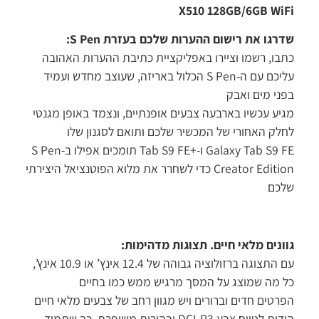
X510 128GB/6GB Wi
רגו את רישום ההערות שלכם בעזרת S Pen:
בו, רשמו וציירו באפליקציית כתיבת ההערות האהובה
עליכם עם ה-S Pen הכלול באריזה, שעוצב מחדש ועמיד
ני מים ואבק
יע עכשיו בארבעה צבעים אופנתיים, ונצמד באופן מגנטי
לק האחורי של המכשיר שלכם ותואם לסגנון שלו
Galaxy Tab S9 FE ו-+Tab S9 FE תומכים אפילו ב-S Pen
Creator Edition כדי לשחרר את מלוא הפוטנציאל היצירתי
כם
ונים מלאי חיים. תצוגות מדהימות:
עם התצוגה ברזולוציה גבוהה של 12.4 אינץ’ או 10.9 אינץ’,
 מה שמוצג על המסך מרגיש ממש כמו בחיים
רטים חדים וברורים ויש מגוון רחב של צבעים מלאי חיים
הודות לטווח צבע DCI-P3 ובהירות משופרת, כך שתמיד