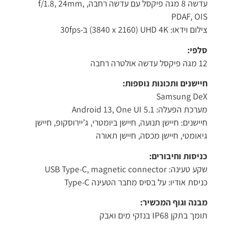
עדשה 8 מגה פיקסל עם עדשה רחבה, f/1.8, 24mm,
PDAF, O
וידאו: ‎UHD 4K ‏(‎3840 x 2160) ב-30fps‎
פי:
אולטרה רחבה
ישנים ותכונות נוספות:
Samsung D
ת הפעלה: Android 13, One UI 5.1
ישנים: חיישן תנועה, חיישן ביומטרי, ג’יירוסקופ, חיישן
אומטי, חיישן מכסה, חיישן תאורה
יסות וחיבורים:
ינה: USB Type-C, magnetic connector
יסת אודיו: על בסיס מחבר הטעינה Type-C
נה וגוף המכשיר:
 בתקן IP68 בנזקי מים ואבק