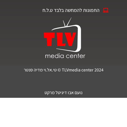
התמונות להמחשה בלבד ט.ל.ח
TLVmedia center 2024 © טי.אל.וי מדיה סנטר
נועם אבו דיגיטל מרקט