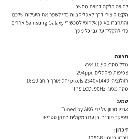
וויה חלקה דמוית מחשב
צו קיצורי דרך לאפליקציות כדי לשפר את היעילות שלכם
והתחברו באופן אלחוטי למכשירי Samsung Galaxy אחרים
י להקליד על גבי כל מסך
וגה:
ל מסך: 10.90 אינץ’
יפות פיקסלים: 294ppi
: 1440×2340 pixels יחס אורך-רוחב 16:10
מסוג: IPS LCD, 90Hz
ע:
יו מכוון על ידי Tuned by AKG
יקר מובנה: כן עם רמקולים בתקן סטריאו
כרון:
רון פנימי: 128GB