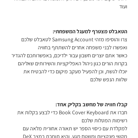
וד
אבלט מצטרף למעגל המשפחתי:
צרו והוסיפו מזהי Samsung Account לטאבלט שלכם
פשרו לבני משפחה אחרים להשתתף בחוויה
שר אתם יוצרים חשבון עבור ילדיכם, באפשרותכם להגדיר
רות הורים כגון ניהול האפליקציות והשירותים שאליהם
כלו לגשת, וכן להפעיל מעקב מיקום כדי להבטיח את
וות הנפש שלכם
לו חוויה של מחשב בקליק אחד:
חברו את Book Cover Keyboard כדי לבצע בקלות את
ימות המטלות שלכם
קלדת עם כיסוי הספר יש תאורה אחורית מלאה עם
מקשי פונקציות ומשטח מגע, והיא תומכת במצב DeX