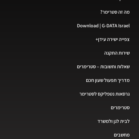
זה סטרימר?
Download | G-DATA Isr
יה ישירה עידן+
ות התקנה
ות ותשובות – סטרימרים
יך תפעול שעון חכם
אות נטפליקס לסטרימר
רימרים
ת לגן ולמשרד
שבים