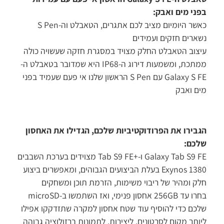
ני מים ואבק:
כאשר היומיום מציב לכם אתגרים, הטאבלט וה-S Pen
ארים חזקים ועמידים
צוב הטאבלט החלק מצויד במסגרת חזקה שעשויה כולה
ממתכת, ומשמעות דירוג ה-IP68 היא שמדובר בטאבלט ה-
Galaxy S FE עם S Pen הראשון שלנו אי פעם שעמיד בפני
ם ואבק
בירו את הפרודוקטיביות שלכם, הגדילו את האחסון
כם:
Galaxy Tab S9 FE ו-+Tab S9 FE מצוידים בערכת השבבים
Exynos 1380 בעלת הביצועים הגבוהים, ומאפשרים ביצוע
ק ומהיר של ריבוי משימות, הזרמת תוכן ומשחקים
בחרו עד 256GB אחסון פנימי, ואז השתמשו ב-microSD
כם כדי להוסיף עוד שטח אחסון למקרה שתזדקקו אפילו
ותר מקום לסרטונים, ליצירות, לתמונות ברזולוציה גבוהה