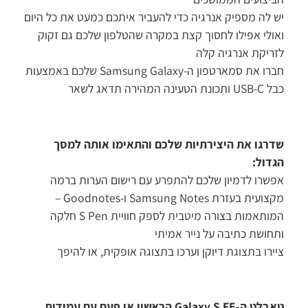
 לה מספיק אנרגיה כדי להעביר איתכם כמעט את כל היום
ולי אפילו לחסוך קצת במקרה שהטלפון שלכם גם זקוק
ריקת אנרגיה קלה
חברו את סמארטפון ה-Samsung Galaxy שלכם באמצעות
נת הטעינה המהירה תדאג לשאר
רגו את היצירתיות שלכם והתאימו אותה למסך
דול:
שרו לדמיון שלכם להתפרע עם רישום הערות ברמה
מקצועית בעזרת Samsung Notes ו-Goodnotes –
המותאמות בצורה מיטבית לספק חוויית S Pen חלקה
חושת כתיבה על נייר אמיתי
ירו בתצוגת דיוקן וערכו בתצוגה אופקית, או להיפך
טאבלט ה-Galaxy S FE הראשון אי פעם עם עמידות