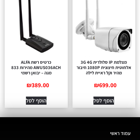
מצלמת IP סלולרית 3G 4G
כרטיס רשת ALFA
אלחוטית חיצונית 1080P חיבור
AWUS036ACH מהירות 833
מהיר וקל ראיית לילה
מגה – יבואן רשמי
₪
389.00
₪
699.00
הוסף לסל
הוסף לסל
עמוד ראשי