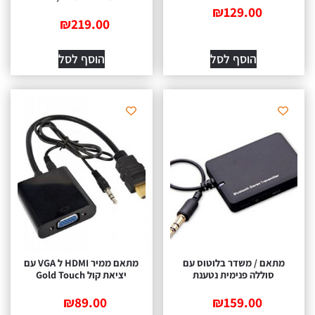
₪
129.00
₪
219.00
הוסף לסל
הוסף לסל
מתאם / משדר בלוטוס עם
מתאם ממיר HDMI ל VGA עם
סוללה פנימית נטענת
יציאת קול Gold Touch
₪
89.00
₪
159.00