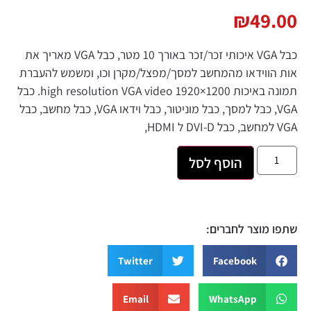
₪
49.00
כבל VGA איכותי זכר/זכר באורך 10 מטר, כבל VGA מאריך את
אות הווידאו מהמחשב למסך/מפצל/מקרן וכו, ומשמש להעברת
תמונה באיכות high resolution VGA video 1920×1200. כבל
VGA, כבל למסך, כבל מוניטור, כבל וידאו VGA, כבל מחשב, כבל
VGA למחשב, כבל DVI-D ל HDMI,
הוסף לסל
שתפו מוצר לחברים:
Twitter
Facebook
Email
WhatsApp