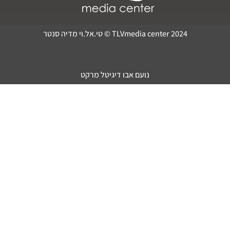
TLVmedia center 2024 © טי.אל.וי מדיה סנטר
נועם אבו דיגיטל מרקט