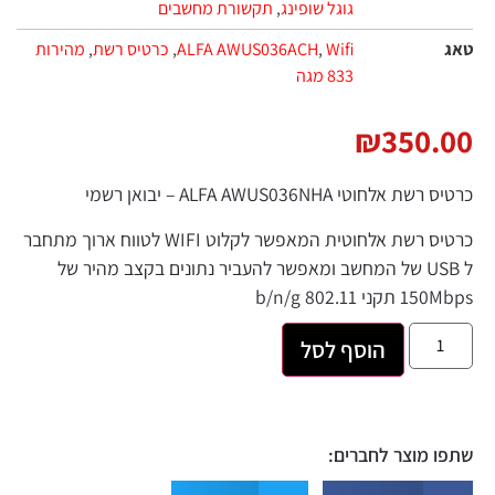
גוגל שופינג
,
תקשורת מחשבים
Wifi
,
ALFA AWUS036ACH
,
כרטיס רשת
,
מהירות
833 מגה
₪
350.
 אלחוטי ALFA AWUS036NHA – יבואן רשמי
ס רשת אלחוטית המאפשר לקלוט
WIFI
לטווח ארוך מתחבר
U
של המחשב ומאפשר להעביר נתונים בקצב מהיר של
ני 802.11 b/n/g
הוסף לסל
 מוצר לחברים: