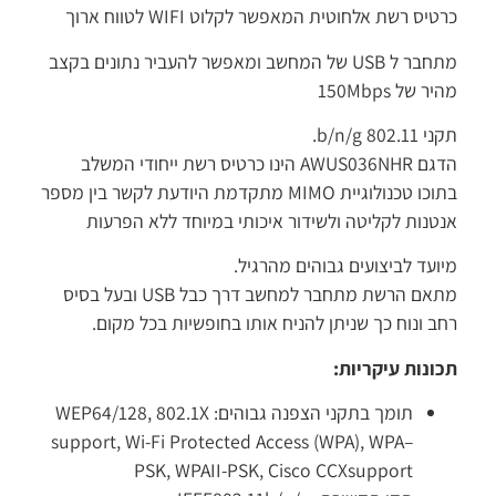
טיס רשת אלחוטית המאפשר לקלוט
WIFI
לטווח ארוך
חבר ל
USB
של המחשב ומאפשר להעביר נתונים בקצב
ר של 150Mbps
802.1 b/n/g.
הדגם AWUS036NHR הינו כרטיס רשת ייחודי המשלב
וכו טכנולוגיית
MIMO
מתקדמת היודעת לקשר בין מספר
טנות לקליטה ולשידור איכותי במיוחד ללא הפרעות
ועד לביצועים גבוהים מהרגיל.
אם הרשת מתחבר למחשב דרך כבל
USB
ובעל בסיס
ב ונוח כך שניתן להניח אותו בחופשיות בכל מקום.
ונות עיקריות:
תומך בתקני הצפנה גבוהים:
64/128, 802.1X
WEP
support, Wi-Fi Protected Access (
WPA
),
WPA
–
PSK
,
WPA
II-
PSK
, Cisco
CCX
support