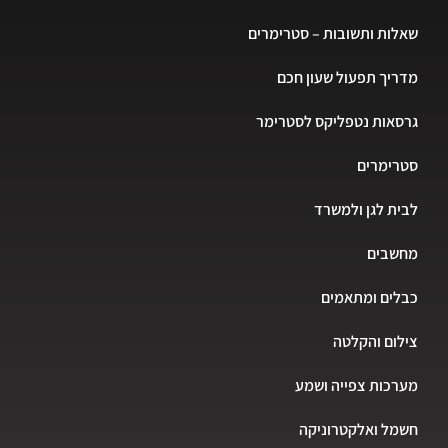
ות ותשובות – סטרימרים
יך תפעול שעון חכם
אות נטפליקס לסטרימר
רימרים
ת לגן ולמשרד
שבים
ים ומתאמים
ום והקלטה
כות צפייה ושמע
ל ואלקטרוניקה