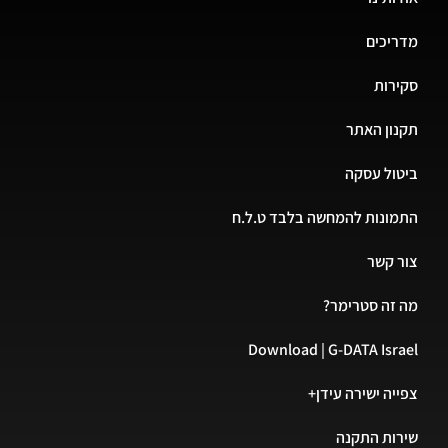
יכים
רות
ון האתר
ול עסקה
ונות להמחשה בלבד ט.ל.ח
 קשר
זה סטרימר?
Download | G-DATA Isr
יה ישירה עידן+
ות התקנה