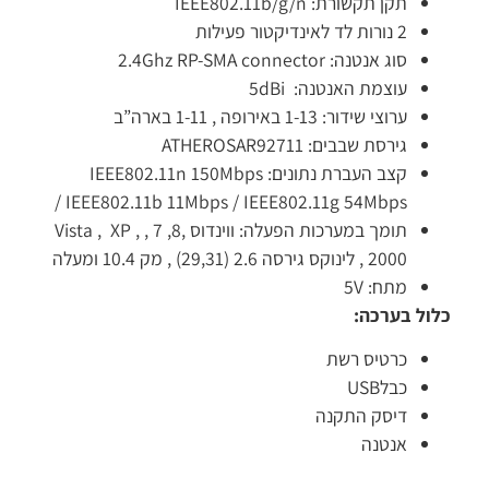
תקן תקשורת:
802.11b/g/n
IEEE
2 נורות לד לאינדיקטור פעילות
סוג אנטנה: 2.4Ghz RP-
connector
SMA
עוצמת האנטנה: 5dBi
ערוצי שידור: 1-13 באירופה , 1-11 בארה”ב
גירסת שבבים:
AR92711
ATHEROS
קצב העברת נתונים:
802.11n 150Mbps
IEEE
/
IEEE
802.11b 11Mbps /
IEEE
802.11g 54Mbps
תומך במערכות הפעלה: ווינדוס ,8, 7 , Vista , XP ,
2000 , לינוקס גירסה 2.6 (29,31) , מק 10.4 ומעלה
מתח: 5V
ול בערכה:
כרטיס רשת
כבל
USB
דיסק התקנה
אנטנה