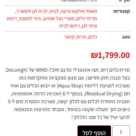
קטגוריות
חשמל ואלקטרוניקה
,
לבית
,
לבית לגן ולמשרד
,
מדיחי כלים
,
מוצרי גוגל שופינג
,
ציוד למטבח
,
ריהוט
וציוד לגן
,
ריהוט לבית
טאג
כלים
,
מדיח
,
קיטור
₪
1,799.00
מדיח כלים רחב חצי-אינטגרלי מדגם WMD-73HI של DeLonghi.
בעל מבנה חזק וחדשני, עם מגוון פונקציות מתקדמות כמו
מערכת למניעת דליפות (Aqua Stop) או ייבוש הכלים עם אוויר
חם (Residual Drying), בנוסף ל-6 תוכניות הדחה אוטומטיות,
תוכנית מיוחדת לכלים עם לכלוך קשה, מערכת המטרת מים ל-5
כיוונים תוך פעולה שקטה במיוחד, ומבחר פתרונות והתאמות
לניקוי יעיל של כל סוגי הלכלוך!
הוסף לסל