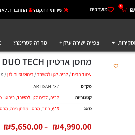
0
₪
מועדפים
שירותי התקנה
התחברות לאזו
סקירות
צפייה ישירה עידן+
מה זה סטרימר?
א
מחסן ארטיזן ARTISAN 7X7 DUO TECH
עמוד הבית
/
לבית לגן ולמשרד
/
ריהוט וציוד לגן
/ מחסן ארט
מק"ט
ARTISAN 7X7
קטגוריות
לבית
,
לבית לגן ולמשרד
,
ריהוט וצי
טאג
6*6
,
כתר
,
מחסן
,
מחסן גינה
,
מחסן
₪
5,650.00
₪
4,990.00
–