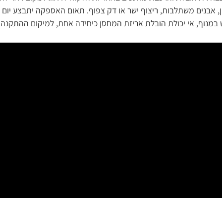
במנוף, אי יכולת הובלת אריזת המחסן כיחידה אחת, למיקום ההתקנה –