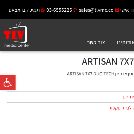
ר אישי
sales@tlvmc.co
03-6555225
תמיכה בוואצאפ
ודותינו
צור קשר
יזן ARTISAN 7X7 DUO TECH
פתח סרגל 
וד לגן
 לבית
,
פקטור