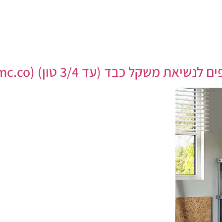
קל כבד (עד 3/4 טון) FUSED – TLV Media Center (tlvmc.co)