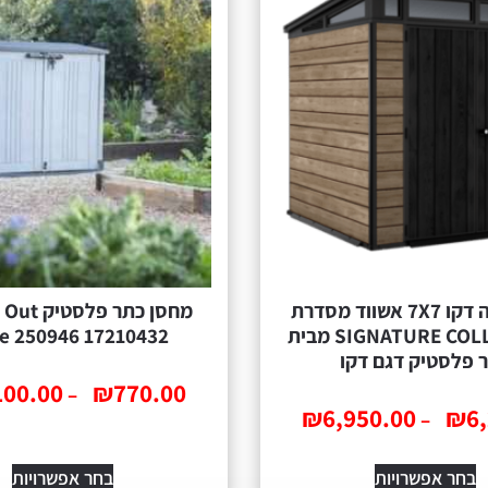
מחסן גינה דקו 7X7 אשווד מסדרת
‏מחסן ‏כתר 
SIGNATURE COLLECTION מבית
e 250946 17210432
 פלסטיק דגם דקו
100.00
₪
770.00
–
₪
6,950.00
₪
6
–
בחר אפשרויות
בחר אפשרויות