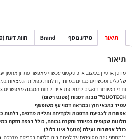
תיאור
מידע נוסף
Brand
חוות דעת (0)
תיאור
מחסן ארטיזן בעיצוב ארכיטקטוני עכשווי מאפשר פתרון אחסון יעיל 
של כלים ומכשירים כבדים במיוחד, ודלתות כפולות הנמצאות במרכ
וחורי האיוורור דואגים לתחלופת אויר. לוחות המבנה מאפשרים 
DUOTECH™ מבנה דפנות (פטנט רשום)
עמיד בתנאי חוץ וב
מראה דמוי עץ משופשף
אפשרות לצביעת הדפנות ולקדיחה ותליית מדפים,
דלתות כפ
חלונות שקופים במיוחד ו
תקרה גבוהה,
כולל רצפה חזקה במיו
כולל אפשרות נעילה (מנעול אינו כלול)
**מחסני גינה מסופקים עד לפתח בית הלקוח בפריקת מדרכה. ב