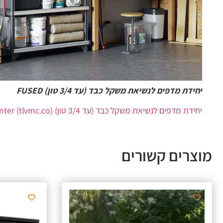
יחידת מדפים לנשיאת משקל כבד (עד 3/4 טון) FUSED
יחידת מדפים לנשיאת משקל כבד (עד 3/4 טון) FUSED – TLV Media Center (tlvmc.co)
מוצרים קשורים