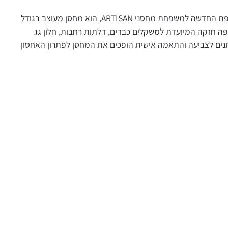
מחסן ארטיזן ARTISAN 7X7 DUO TECH, התוספת החדשה למשפחת מחסני ARTISAN, הוא מחסן מעוצב בגודל
צפה חזקה המיועדת למשקלים כבדים, דלתות רחבות, חלון גג
אור (סקיילייט) וקירות ™DUOTECH הניתנים לצביעה והתאמה אישית הופכים את המחסן לפתרון האחסון