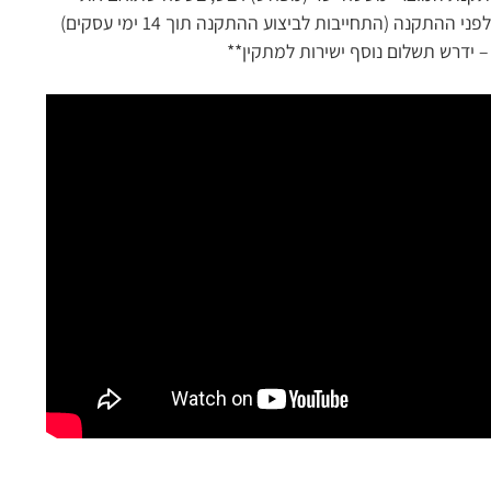
גודל המחסן, ללא הפרעת צמחייה או עצמים אחרים – יציקת בטון, אבנים משתלבות, ריצוף ישר או דק צפוף. תאום האספקה יתבצע יום לפני ההתקנה (התחייבות לביצוע ההתקנה תוך 14 ימי עסקים)
 ידרש תשלום נוסף ישירות למתקין**