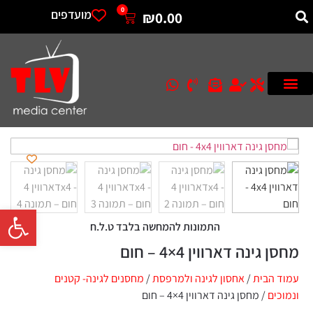
0
מועדפים
₪
0.00
פתח סרגל 
התמונות להמחשה בלבד ט.ל.ח
מחסן גינה דארווין 4×4 – חום
עמוד הבית
/
אחסון לגינה ולמרפסת
/
מחסנים לגינה- קטנים
ונמוכים
/ מחסן גינה דארווין 4×4 – חום