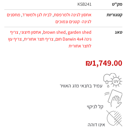
מק"ט
KSB241
קטגוריות
אחסון לגינה ולמרפסת
,
לבית לגן ולמשרד
,
מחסנים
לגינה- קטנים ונמוכים
טאג
garden shed
,
brown shed
,
אחסון חיצוני
,
צריף
גינה Darwin 4x4 חום
,
צריף חצר אחורית
,
צריף עץ
לחצר אחורית
₪
1,749.00
עמיד בתנאי מזג האוויר
קל לניקוי
אינו דוהה