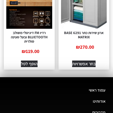
ארון שירות כתר 6291 BASE
רדיו FM דיגיטלי משולב
MATRIX
BLUETOOTH ובעל טעינה
סולרית
₪
270.00
₪
119.00
בחר אפשרויות
הוסף לסל
עמוד ראשי
אודותינו
מדריכים