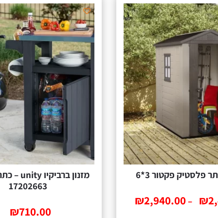
ר פלסטיק פקטור 3*6
מזנון ברביקיו
17202663
₪
2,940.00
₪
2
–
₪
710.00