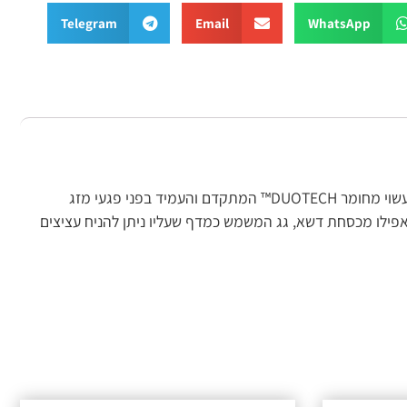
Telegram
Email
WhatsApp
מחסן גינה פטיו- פתרון האחסון האולטימטיבי בסגנון כפרי קלאסי עם נפח אחסון של 1,000 ליטר. יכול לשמש גם כארון שירות למרפסת, עשוי מחומר DUOTECH™ המתקדם והעמיד בפני פגעי מזג
 ואפילו מכסחת דשא, גג המשמש כמדף שעליו ניתן להניח עציצים