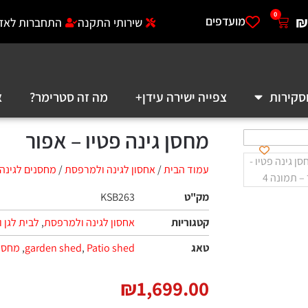
0
₪
מועדפים
שירותי התקנה
התחברות לאזו
סקירות
צפייה ישירה עידן+
מה זה סטרימר?
א
מחסן גינה פטיו – אפור
עמוד הבית
/
אחסון לגינה ולמרפסת
/
מחסנים לגינה-
מק"ט
KSB263
קטגוריות
אחסון לגינה ולמרפסת
,
לבית לגן 
טאג
Patio shed
,
garden shed
,
מחסן 
₪
1,699.00