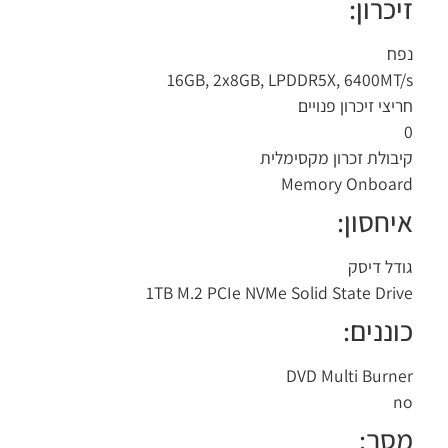
כרון:
ח
16GB, 2x8GB, LPDDR5X, 6400MT
יצי זיכרון פנויים
בולת זכרון מקסימלית
Memory Onboa
יחסון:
דל דיסק
1TB M.2 PCIe NVMe Solid State Dri
וננים:
DVD Multi Burn
n
סך: