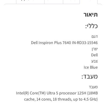
יאור
ללי:
ם
Dell Inspiron Plus 7640 IN-RD33-155
רן
De
ע
Ice Bl
עבד:
בד
Intel(R) Core(TM) Ultra 5 processor 125H (18
cache, 14 cores, 18 threads, up to 4.5 GH