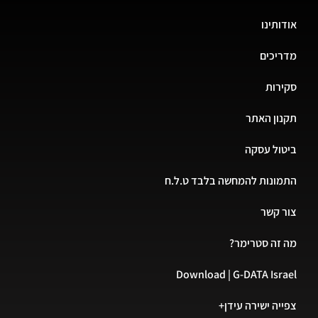
ותינו
יכים
רות
ון האתר
ול עסקה
ונות להמחשה בלבד ט.ל.ח
 קשר
זה סטרימר?
Download | G-DATA Isr
יה ישירה עידן+