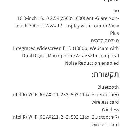
ג
16.0-inch 16:10 2.5K(2560×1600) Anti-Glare No
Touch 300nits WVA/IPS Display with ComfortVi
Pl
למה קדמית
Integrated Widescreen FHD (1080p) Webcam wi
Dual Digital M icrophone Array with Tempor
Noise Reduction enabl
קשורת:
Bluetoo
Intel(R) Wi-Fi 6E AX211, 2×2, 802.11ax, Bluetooth(
wireless ca
Wirele
Intel(R) Wi-Fi 6E AX211, 2×2, 802.11ax, Bluetooth(
wireless ca