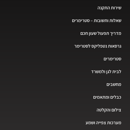
ות התקנה
ות ותשובות – סטרימרים
יך תפעול שעון חכם
אות נטפליקס לסטרימר
רימרים
ת לגן ולמשרד
שבים
ים ומתאמים
ום והקלטה
כות צפייה ושמע