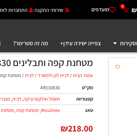
0
₪
מועדפים
שירותי התקנה
התחברות לאזו
סקירות
צפייה ישירה עידן+
מה זה סטרימר?
א
מטחנת קפה ותבלינים MOULINEX AR110830
עמוד הבית
/
לבית לגן ולמשרד
/
לבית
/ מטחנת קפה ותבלינים 0
מק"ט
AR110830
קטגוריות
חשמל ואלקטרוניקה
,
לבית
,
מוצרי 
טאג
Moulinex
,
מטחנת קפה
,
מטחנת ת
₪
218.00