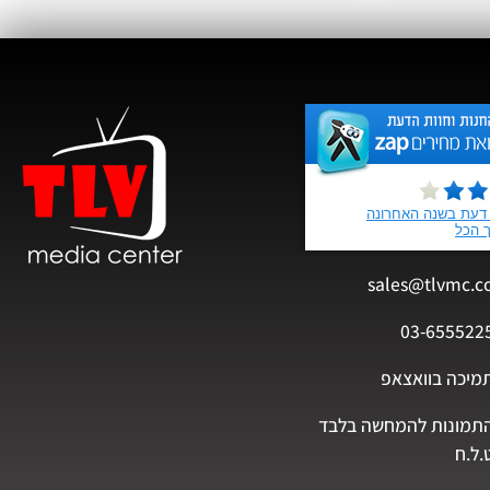
sales@tlvmc.c
03-655522
מיכה בוואצאפ
תמונות להמחשה בלבד
.ל.ח