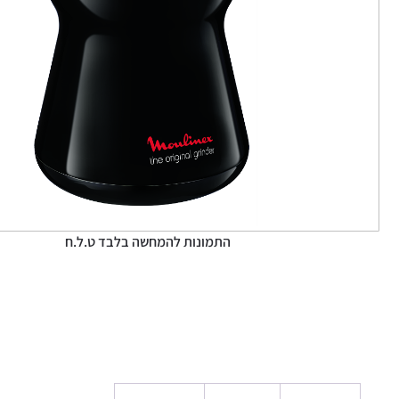
התמונות להמחשה בלבד ט.ל.ח