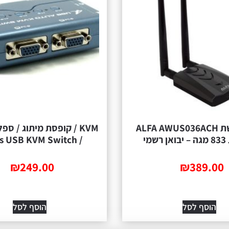
כרטיס רשת ALFA AWUS036ACH
KVM / קופסת מיתוג / ספ
מי
/ 4Ports USB KVM Switch
₪
249.00
₪
389.00
הוסף לסל
הוסף לסל