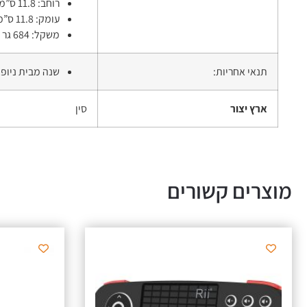
רוחב: 11.8 ס”מ
עומק: 11.8 ס”מ
משקל: 684 גר
תנאי אחריות:
שנה מבית ניופא
ארץ יצור
סין
מוצרים קשורים