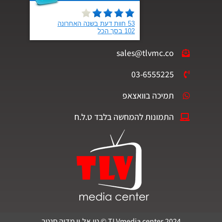
sales@tlvmc.co
03-6555225
תמיכה בוואצאפ
התמונות להמחשה בלבד ט.ל.ח
TLVmedia center 2024 © טי.אל.וי מדיה סנטר