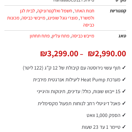
קטגוריות
חנות האתר
,
חשמל ואלקטרוניקה
,
לבית לגן
ולמשרד
,
מוצרי גוגל שופינג
,
מייבשי כביסה‏
,
מכונות
כביסה‏
טאג
מייבש כביסה
,
פתח עליון
,
פתח תחתון
₪
3,299.00
₪
2,990.00
–
✓
תוף עשוי נירוסטה עם קיבולת של 12 ק”ג (122 ליטר)
✓
מערכת Heat Pump ליעילות אנרגטית מירבית
✓
15 ייבוש שונות, כולל: עדינים, תינוקות והיגייני
✓
פאנל דיגיטלי רחב לנוחות תפעול מקסימלית
✓
הספק 1,000 וואט
✓
טיימר 1 עד 23 שעות