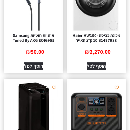
מכונת כביסה Haier HW100-
אוזניות ‏חוטיות Samsung
B14979S8 ‏10 ‏ק”ג האייר
Tuned By AKG EOIG955
₪
50.00
₪
2,270.00
הוסף לסל
הוסף לסל