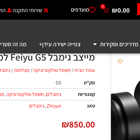
0
₪
מועדפים
שירותי התקנה
התחברות לאזו
סקירות
צפייה ישירה עידן+
מה זה סטרימר?
א
מייצב גימבל Feiyu G5 למצלמות Go Pro ומצלמות ספורט
עמוד הבית
/
חשמל ואלקטרוניקה
/
מצלמות‏
/
גימבלים
/ מייצב גימבל Feiyu G5 למצלמות ro
מק"ט
G5
קטגוריות
גימבלים
,
חשמל ואלקטרוניקה
,
מוצרי גוגל שופי
טאג
Zhiyun
,
גימבלים
₪
850.00