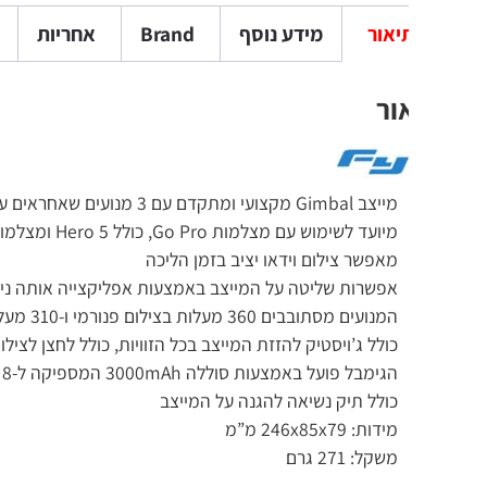
יאור
מידע נוסף
Brand
אחריות
חוות דעת (
ור
מייצב Gimbal מקצועי ומתקדם עם 3 מנועים שאחראים על 3 צירים של ייצוב (3Axis)
מיועד לשימוש עם מצלמות Go Pro, כולל Hero 5 ומצלמות ספורט בסגנון Go Pro
מאפשר צילום וידאו יציב בזמן הליכה
אפשרות שליטה על המייצב באמצעות אפליקצייה אותה ניתן להוריד לסמארטפו
המנועים מסתובבים 360 מעלות בצילום פנורמי ו-310 מעלות צילום בסיבוב
כולל ג’ויסטיק להזזת המייצב בכל הזוויות, כולל לחצן לצילום עצמי
הגימבל פועל באמצעות סוללה 3000mAh המספיקה ל-8 שעות עבודה
כולל תיק נשיאה להגנה על המייצב
מידות: 246x85x79 מ”מ
משקל: 271 גרם