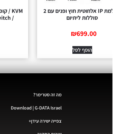
מצלמת IP אלחוטית חוץ ופנים עם 2
KVM / קופסת מיתו
סוללות ליתיום
/ 4Ports USB KVM Switch
249.00
₪
699.00
הוסף לסל
הוסף ל
מה זה סטרימר?
Download | G-DATA Israel
צפייה ישירה עידן+