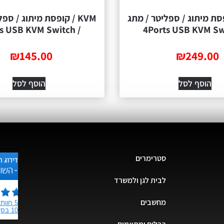
ג / ספליטר / מתג
KVM / קופסת מיתוג / ספליטר / מתג
/ 2Ports USB KVM Switch
₪
145.00
₪
סל
הוסף לסל
סטרימרים
לבית לגן ולמשרד
מחשבים