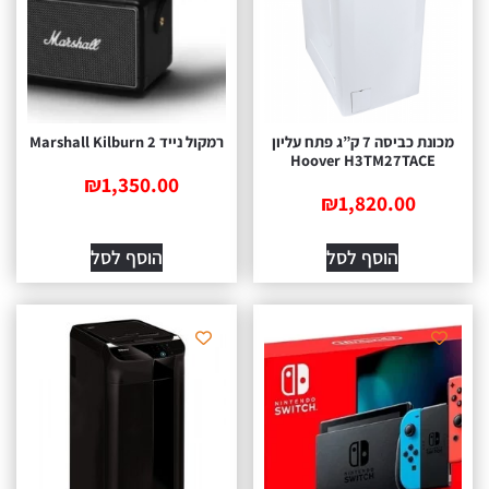
מכונת כביסה 7 ק”ג פתח עליון
‏רמקול נייד Marshall Kilburn 2
Hoover H3TM27TACE
₪
1,350.00
₪
1,820.00
הוסף לסל
הוסף לסל