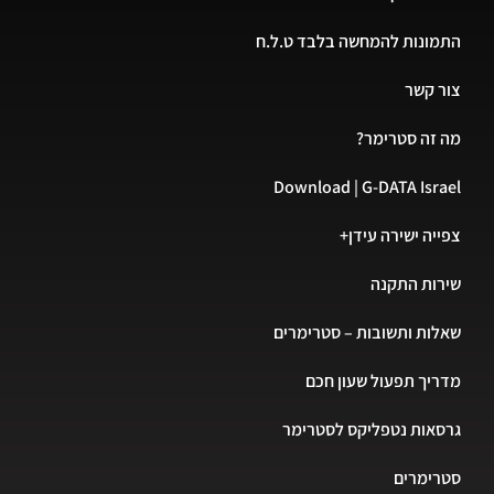
ונות להמחשה בלבד ט.ל.ח
 קשר
זה סטרימר?
Download | G-DATA Isr
ה ישירה עידן+
ות התקנה
ות ותשובות – סטרימרים
יך תפעול שעון חכם
אות נטפליקס לסטרימר
ימרים