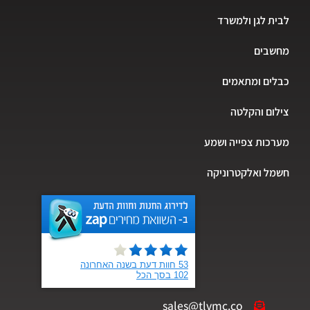
ת לגן ולמשרד
בים
ים ומתאמים
ום והקלטה
כות צפייה ושמע
ל ואלקטרוניקה
sales@tlvmc.co