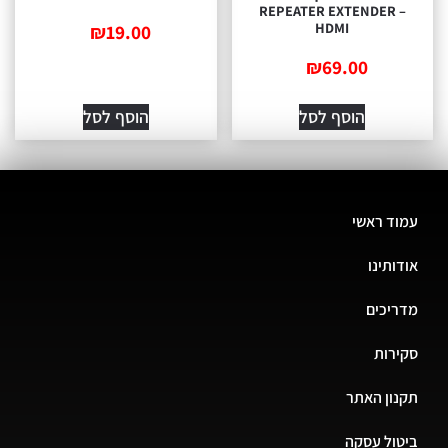
REPEATER EXTENDER
HDMI
₪
19.00
₪
69.00
הוסף לסל
הוסף לסל
ד ראשי
תינו
יכים
רות
ון האתר
ול עסקה