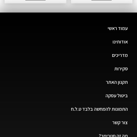
ד ראשי
ותינו
יכים
רות
ון האתר
ול עסקה
ונות להמחשה בלבד ט.ל.ח
 קשר
זה סטרימר?