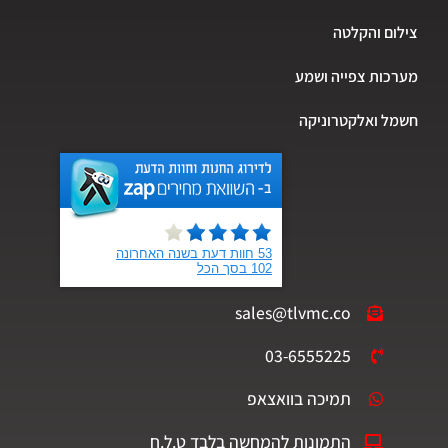
ום והקלטה
כות צפייה ושמע
ל ואלקטרוניקה
sales@tlvmc.co
03-6555225
תמיכה בוואצאפ
התמונות להמחשה בלבד ט.ל.ח