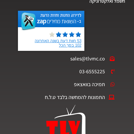
חשמל ואלקטרוניקה
sales@tlvmc.co
03-6555225
תמיכה בוואצאפ
התמונות להמחשה בלבד ט.ל.ח