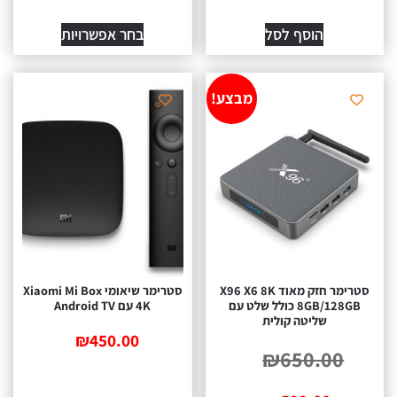
סף לסל
בחר אפשרויות
מבצע!
סטרימר חזק מאוד X96 X6 8K
סטרימר שיאומי Xiaomi Mi Box
8GB/128GB כולל שלט עם
4K עם Android TV
טה קולית
₪
450.00
₪
65