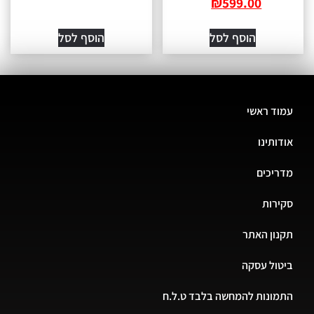
₪
599
סף לסל
הוסף לסל
מחשה בלבד ט.ל.ח