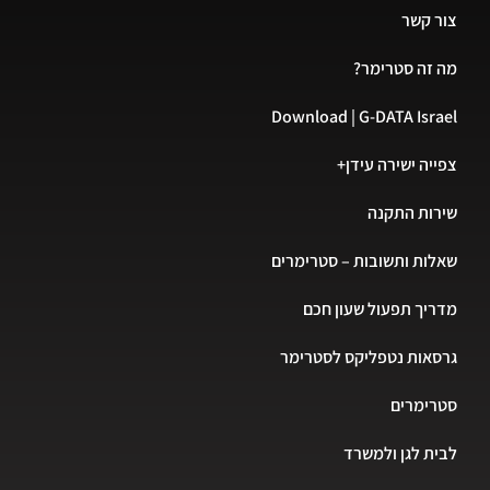
מר?
Download | G-D
 עידן+
ה
בות – סטרימרים
ל שעון חכם
ליקס לסטרימר
למשרד