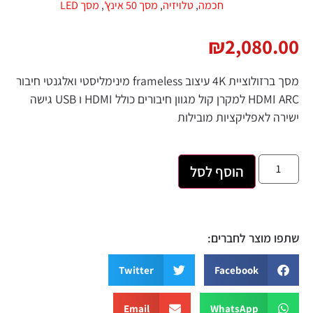
חכמה
,
טלויזיה
,
מסך 50 אינץ'
,
מסך LED
₪
2,
מסך ברזולוציית 4K עיצוב frameless מינימליסטי ואלגנטי חיבור
HDMI ARC למקרן קול מגוון חיבורים כולל HDMI ו USB גישה
קציות מובילות
הוסף לסל
חברים:
Twitter
Faceb
Email
Whats