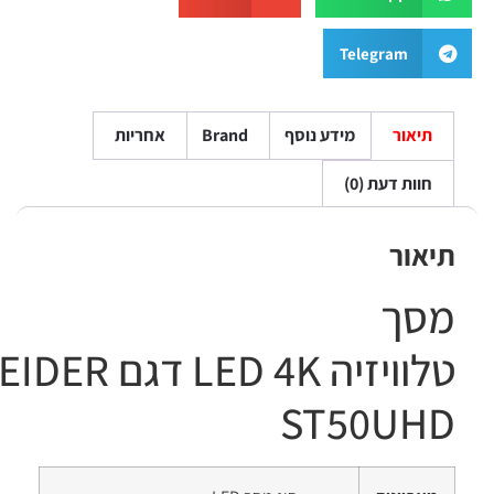
Teleg
מידע נוסף
Brand
אחריות
 (0)
זיה
K
4
LED
דגם
SCHNEIDER
ST
50