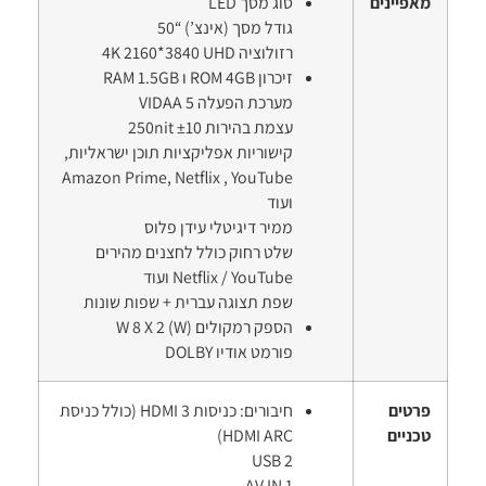
ם
סוג מסך LED
גודל מסך (אינצ’) “50
רזולוציה 4K 2160*3840 UHD
זיכרון ROM 4GB ו RAM 1.5GB
מערכת הפעלה VIDAA 5
עצמת בהירות 250nit ±10
קישוריות אפליקציות תוכן ישראליות,
Amazon Prime, Netflix , YouTube
ועוד
ממיר דיגיטלי עידן פלוס
שלט רחוק כולל לחצנים מהירים
Netflix / YouTube ועוד
שפת תצוגה עברית + שפות שונות
הספק רמקולים (W) W 8 X 2
פורמט אודיו DOLBY
חיבורים: כניסות HDMI 3 (כולל כניסת
HDMI ARC)
USB 2
AV IN 1