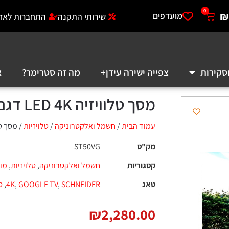
0
₪
מועדפים
שירותי התקנה
התחברות לאזו
סקירות
צפייה ישירה עידן+
מה זה סטרימר?
א
מסך טלוויזיה LED 4K דגם SCHNEIDER ST50VG
עמוד הבית
/
חשמל ואלקטרוניקה
/
טלויזיות
/ מסך טלוויזיה LED 4K
מק"ט
ST50VG
קטגוריות
חשמל ואלקטרוניקה
,
טלויזיות
,
מוצ
טאג
SCHNEIDER
,
GOOGLE TV
,
4K
,
ט
₪
2,280.00