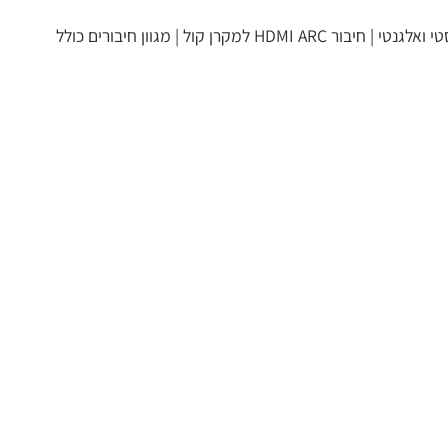
מסך ברזולוציית 4K | עיצוב frameless מינימליסטי ואלגנטי | חיבור HDMI ARC למקרן קול | מגוון חיבורים כולל