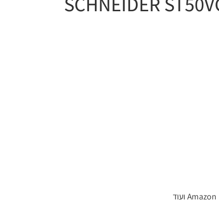
SCHNEIDER ST
50
V