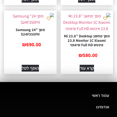
מסך 24″ Samsung
S24F350FH
מסך מחשב Mi 23.8’’ Desktop
Monitor 1C Xiaomi ‏23.8
₪
690.00
‏אינטש Full HD שיאומי
₪
580.00
קרא עוד
הוסף לסל
ד ראשי
ותינו