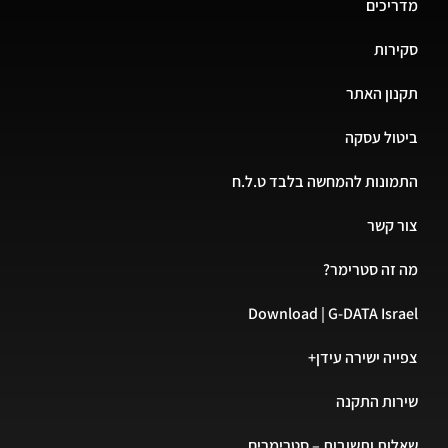
יכים
רות
ון האתר
ול עסקה
ונות להמחשה בלבד ט.ל.ח
 קשר
זה סטרימר?
Download | G-DATA Isr
יה ישירה עידן+
ות התקנה
ות ותשובות – סטרימרים