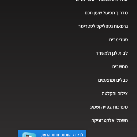
יך תפעול שעון חכם
אות נטפליקס לסטרימר
רימרים
ת לגן ולמשרד
שבים
ים ומתאמים
ום והקלטה
כות צפייה ושמע
ל ואלקטרוניקה