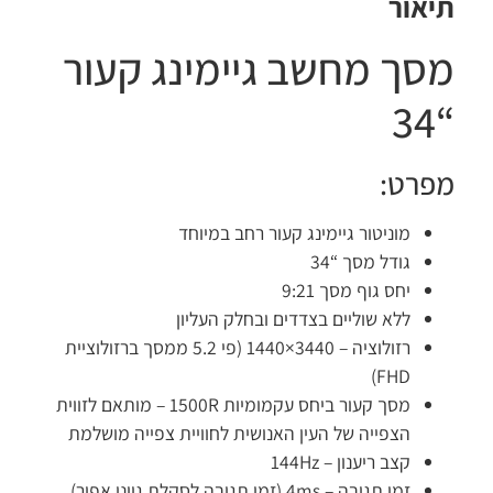
יאור
סך מחשב גיימינג קעור
“
פרט:
מוניטור גיימינג קעור רחב במיוחד
גודל מסך “34
יחס גוף מסך 9:21
ללא שוליים בצדדים ובחלק העליון
רזולוציה – 3440×1440 (פי 5.2 ממסך ברזולוציית
FHD)
מסך קעור ביחס עקמומיות 1500R – מותאם לזווית
הצפייה של העין האנושית לחוויית צפייה מושלמת
קצב ריענון – 144Hz
זמן תגובה – 4ms (זמן תגובה לסקלת גווני אפור)