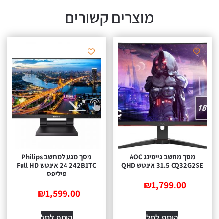
מוצרים קשורים
מסך מחשב גיימינג AOC
מסך מגע למחשב Philips
CQ ‏31.5 ‏אינטש QHD
242B1TC ‏24 ‏אינטש Full HD
פיליפס
₪
1,799.00
₪
1,599.00
הוסף לסל
הוסף לסל