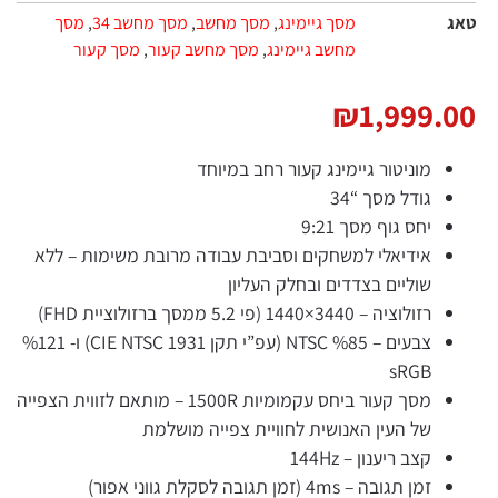
מסך גיימינג
,
מסך מחשב
,
מסך מחשב 34
,
מסך
מחשב גיימינג
,
מסך מחשב קעור
,
מסך קעור
₪
1,999.
מוניטור גיימינג קעור רחב במיוחד
גודל מסך “34
יחס גוף מסך 9:21
אידיאלי למשחקים וסביבת עבודה מרובת משימות – ללא
שוליים בצדדים ובחלק העליון
רזולוציה – 3440×1440 (פי 5.2 ממסך ברזולוציית FHD)
צבעים – %85 NTSC (עפ”י תקן CIE NTSC 1931) ו- %121
sRGB
מסך קעור ביחס עקמומיות 1500R – מותאם לזווית הצפייה
של העין האנושית לחוויית צפייה מושלמת
קצב ריענון – 144Hz
זמן תגובה – 4ms (זמן תגובה לסקלת גווני אפור)