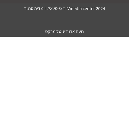
TLVmedia center 2024 © טי.אל.וי מדיה סנטר
נועם אבו דיגיטל מרקט