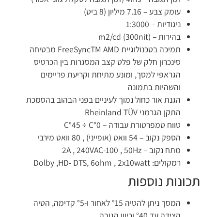
עומק צבע – 7.16 מיליון (8 ביט)
ניגודיות – 1:3000
בהירות – (m2/cd (300nit
תמיכה בטכנולוגיית FreeSyncTM AMD מבטיחה
סינכרון חלק של פלט קצב המסגרות בין הכרטיס
הגראפי למסך, ומונע מתיחת וקריעת פריימים
והשהיות בתמונה
הגנת אור כחול נמוך לעיניים בפני הבהוב בהסמכת
התקן הגרמני Rheinland TÜV
טווח טמפרטורת עבודה – C°45 ÷ C°0
הספק נקוב – 54 וואט (אופייני) , 80 וואט מירבי
מתח נקוב – 2A , 240VAC-100 , 50Hz
רמקולים: Dolby ,HD- DTS, 6ohm , 2x10watt
כונות נוספות
המסך ניתן להטיה °15 לאחור ו-°5 קדימה, הטיה
הצידה עד °40 וכיוון הגובה