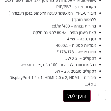
Multi-View – אפשרות פיצול מסך ל-2 תמונות שונות מ-2
מקורות מידע – PIP/PBP
חיבור TYPE-C המאפשר טעינה הלפטופ בזמן העבודה (
ללפטופ תומך )
בהירות גבוהה – cd/m²400
קצת ריענון מהיר – 60Hz לתמונה חלקה
זמן תגובה – 4ms
ניגודיות סטטית – 4000:1
זוויות צפייה – 178/178 º
רמקולים – 5W X 2
רגל מתכווננת לגובה עד 100 מ”מ ,צידוד והטייה
רמקולים מובנים 5W – 2 X
חיבורים – DisplayPort 1.4 x 1, HDMI 2.0 x 2, HDMI
1.4 x 1
הוסף לסל