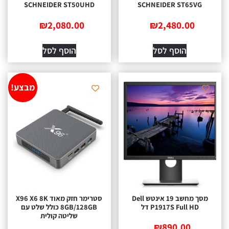
SCHNEIDER ST50UHD
SCHNEIDER ST65VG
₪
2,080.00
₪
2,480.00
הוסף לסל
הוסף לסל
מבצע!
מסך מחשב ‏19 ‏אינטש Dell
סטרימר חזק מאוד X96 X6 8K
P1917S Full HD דל
8GB/128GB כולל שלט עם
שליטה קולית
₪
890.00