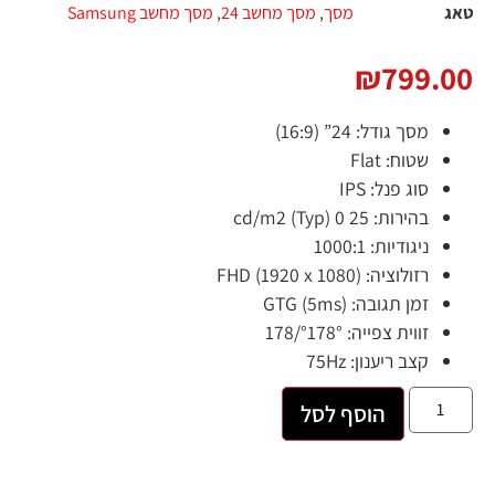
מסך
,
מסך מחשב 24
,
מסך מחשב Samsung
₪
799.
מסך גודל:
24” (16:9)
שטוח:
Flat
סוג פנל:
IPS
בהירות:
25 cd/m2 (Typ) 0
ניגודיות:
1000:1
רזולוציה:
FHD (1920 x 1080)
זמן תגובה:
(GTG (5ms
זווית צפייה:
°178°/178
קצב ריענון:
75Hz
הוסף לסל