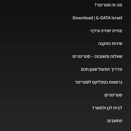
זה סטרימר?
Download | G-DATA Isr
יה ישירה עידן+
ות התקנה
ות ותשובות – סטרימרים
יך תפעול שעון חכם
אות נטפליקס לסטרימר
רימרים
ת לגן ולמשרד
שבים