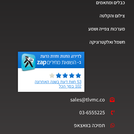
ים ומתאמים
ום והקלטה
כות צפייה ושמע
ל ואלקטרוניקה
sales@tlvmc.co
03-6555225
תמיכה בוואצאפ