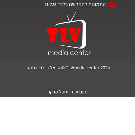
התמונות להמחשה בלבד ט.ל.ח
TLVmedia center 2024 © טי.אל.וי מדיה סנטר
נועם אבו דיגיטל מרקט