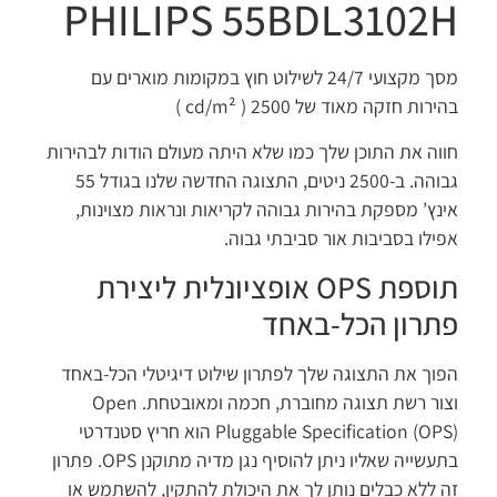
PHILIPS 55BDL3102
מסך מקצועי 24/7 לשילוט חוץ במקומות מוארים עם
ירות חזקה מאוד של 2500
( cd/m² )
וה את התוכן שלך כמו שלא היתה מעולם הודות לבהירות
גבוהה. ב-2500 ניטים, התצוגה החדשה שלנו בגודל 55
נץ’ מספקת בהירות גבוהה לקריאות ונראות מצוינות,
ילו בסביבות אור סביבתי גבוה.
תוספת OPS אופציונלית ליצירת
תרון הכל-באחד
וך את התצוגה שלך לפתרון שילוט דיגיטלי הכל-באחד
וצור רשת תצוגה מחוברת, חכמה ומאובטחת. Open
Pluggable Specification (OPS) הוא חריץ סטנדרטי
בתעשייה שאליו ניתן להוסיף נגן מדיה מתוקנן OPS. פתרון
 ללא כבלים נותן לך את היכולת להתקין, להשתמש או