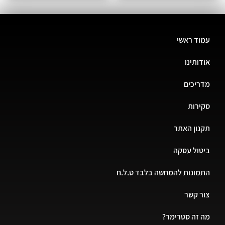
ד ראשי
ותינו
יכים
רות
ון האתר
ול עסקה
ונות להמחשה בלבד ט.ל.ח
 קשר
זה סטרימר?