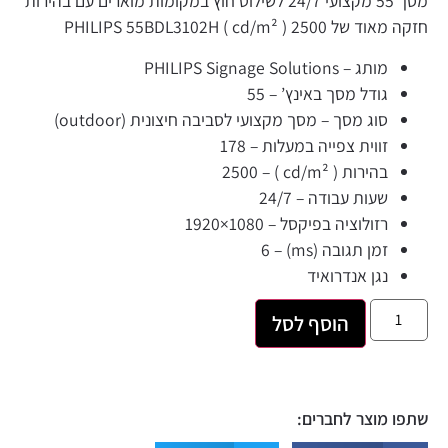
מסך 55 מקצועי 24/7 לשילוט חוץ במקומות מוארים עם בהירות
מאוד של 2500
( cd/m² )
PHILIPS 55BDL3102H
מותג –
PHILIPS Signage Solutions
גודל מסך באינץ’ –
55
סוג מסך –
מסך מקצועי לסביבה חיצונית (outdoor)
זווית צפייה במעלות –
178
בהירות ( cd/m² ) –
2500
שעות עבודה –
24/7
רזולוציה בפיקסל –
1920×1080
זמן תגובה (ms) –
6
נגן אנדרואיד
הוסף לסל
 מוצר לחברים: