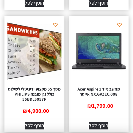
הוסף לסל
הוסף לסל
מחשב נייד Acer Aspire 1
מסך 55 מקצועי דיגיטלי‎ ‎לשילוט
NX.GVZEC.008 אייסר
כולל נגן מובנה PHILIPS
55BDL5057P
₪
1,799.00
₪
4,900.00
הוסף לסל
הוסף לסל