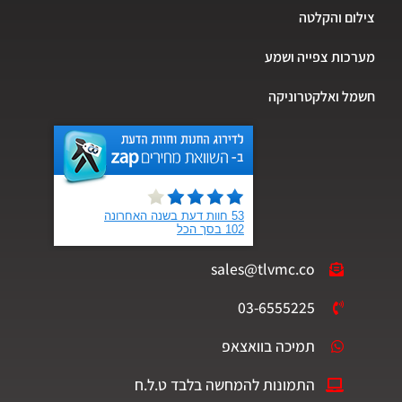
ום והקלטה
כות צפייה ושמע
ל ואלקטרוניקה
sales@tlvmc.co
03-6555225
תמיכה בוואצאפ
התמונות להמחשה בלבד ט.ל.ח