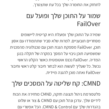
חזק את החומרה שלך בכל עת שתצטרך.
מור על התוכן שלך ופועל עם
FailOve
ירה על התוכן שלך ופועלת היא קריטית ליישומים
חריים תובעניים. למרות שלא סביר שתתמודדו עם אסון
תוכן, FailOver מספקת הגנת תוכן עם טכנולוגיה מהפכנית
שמיעה תוכן גיבוי על המסך במקרה של תקלה בנגן
המדיה. FailOver נכנס אוטומטית כאשר הקלט הראשי
של. כל שעליך לעשות הוא לבחור חיבור קלט ראשי וחיבור
Fa ואתה מוכן להגנה מיידית.
: קח שליטה על המסכים שלך
פלטפורמת ניהול תצוגה חזקה, CMND מחזירה את הכוח
לידיים שלך. עדכן ונהל תוכן עם CMND & צור או שלוט
בהגדרות שלך עם CMND & Control. הכל אפשרי עם