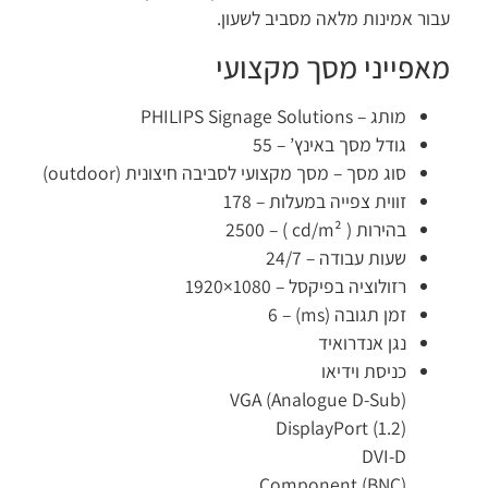
ור אמינות מלאה מסביב לשעון.
אפייני מסך מקצועי
מותג –
PHILIPS Signage Solutions
גודל מסך באינץ’ –
55
סוג מסך –
מסך מקצועי לסביבה חיצונית (outdoor)
זווית צפייה במעלות –
178
בהירות ( cd/m² ) –
2500
שעות עבודה –
24/7
רזולוציה בפיקסל –
1920×1080
זמן תגובה (ms) –
6
נגן אנדרואיד
כניסת וידיאו
VGA (Analogue D-Sub)
DisplayPort (1.2)
DVI-D
Component (BNC)