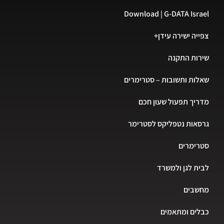
Download | G-DATA Isr
יה ישירה עידן+
ות התקנה
ות ותשובות – סטרימרים
יך תפעול שעון חכם
אות נטפליקס לסטרימר
רימרים
ת לגן ולמשרד
שבים
ים ומתאמים