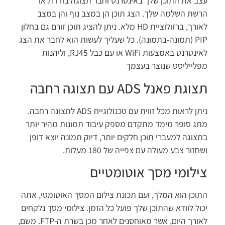
עצב את התוכן שלך באינטרנט וחבר תצוגה בודדת או
הרשת השלמה שלך. הצג תוכן הן במצב נוף והן במצב
לאורך, ברזולוציית HD מלא. ניתן להציג תוכן זורם גם בחלון
PIP (תמונה-בתמונה). כל שעליך לעשות הוא לחבר את הצג
לאינטרנט באמצעות WiFi או עם כבל RJ45, וליהנות
מפלייליסט שנוצר בעצמך
תצוגת פאנל ADS עם תצוגה רחבה
ניתן לראות מכל זווית עם טכנולוגיית ADS לתצוגה רחבה.
מתג סופר מימד מתקדם מספק עיבוד תמונות מהיר יותר
בתצוגה למעברי תוכן חלקים יותר, דיוק תמונה יוצא דופן
ושחזור צבע מעולה עם צפייה של 180 מעלות.
צילומי מסך אוטומטיים
התוכן הוא המלך, ועם תכונת צילום המסך האוטומטי, אתה
יכול לוודא שהתוכן שלך פועל כל הזמן. צילומי מסך נלקחים
לאורך היום, אשר מאוחסנים לאחר מכן בשרת ה-FTP. משם,