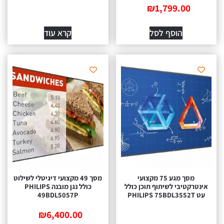
₪
1,799.00
הוסף לסל
קרא עוד
מסך מגע 75 מקצועי
מסך 49 מקצועי דיגיטלי‎ ‎לשילוט
אינטרקטיבי‎ ‎לשיתוף תוכן כולל
כולל נגן מובנה PHILIPS
עט PHILIPS 75BDL3552T
49BDL5057P
₪
6,400.00