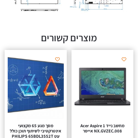
מוצרים קשורים
מחשב נייד Acer Aspire 1
מסך מגע 65 מקצועי
NX.GVZEC.008 אייסר
אינטרקטיבי‎ ‎לשיתוף תוכן כולל
עט PHILIPS 65BDL3552T