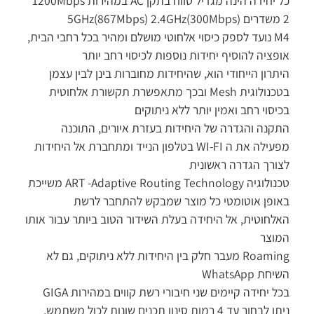
כל יחידה הינה מגדיל טווח בתקן AC במהירות 1200Mbps
2 משדרים (5GHz(867Mbps) 2.4GHz(300Mbps
M4 נועד לספק כיסוי אלחוטי מושלם ומהיר בכל רחבי הבית,
אופציה להוסיף יחידות נוספות לכיסוי רחב יותר
היתרון הייחודי הוא, שהיחידות מחוברות בינן לבין עצמן
בטכנולוגית Mesh ובכך מתאפשרת תקשורת אלחוטית
בכיסוי רחב ואמין יותר ללא ניתוקים
התקנה והגדרה של היחידות בעזרת איורים, התוכנה
מפעילה את ה WI-FI בטלפון הנייד ומתחברת אל היחידות
לצורך הגדרה ראשונית
טכנולוגיה ART -Adaptive Routing Technology משייכת
באופן אוטומטי כל מוצר שמבקש להתחבר לרשת
האלחוטית, אל היחידה בעלת השידור הטוב ביותר עבור אותו
המוצר
Roaming מעבר חלק בין היחידות ללא ניתוקים, גם לא
השיחת WhatsApp
בכל יחידה קיימים שני חיבורי רשת קווים במהירות GIGA
ניתן לבחור עד 4 רמות סינון תכנים שונות לכול משתמש,