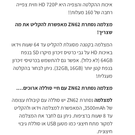
איכות ההקלטה והצפיה היא HD 720P וזוית צפייה
רחבה של 160 מעלות!!
מצלמה נסתרת ZN62 מאפשרת להקליט את מה
שצריך!
המצלמה בקטנה מסוגלת להקליט עד 64 שעות וידאו
באיכות HD על גבי כרטיס זיכרון מיקרו SD בנפח
64GB (לא כלול). אפשר גם להתשמש בכרטיסי זיכרון
בנפח קטן יותר (32GB, 16GB). ניתן לבחור בהקלטה
מעגלית!
מצלמה נסתרת ZN62 עם חיי סוללה ארוכים….
למצלמה
נסתרת ZN62 יש סוללה עם קיבולת עצומה
של 3500mAh, המאפשרת למצלמה וידאו ולהקליט
עד 8 שעות ברציפות. ניתן גם לחבר את המצלמה
למקור מתח חיצוני כמו מטען USB או סוללת גיבוי
חיצונית.