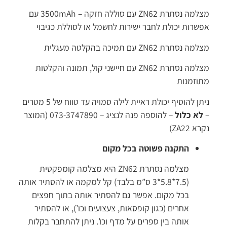
מצלמה נסתרת ZN62 עם סוללה חזקה – 3500mAh עם
שרות יכולת לחבר ישירות לחשמל או לסוללת כגיבוי
ה נסתרת ZN62 עם תמיכה בהקלטה מעגלית
מצלמה נסתרת ZN62 עם חיישני קול, תמונה והקלטות
וזמנות
ניתן להוסיף יכולת ראיית לילה סמויה עד טווח של 5 מטרים
לא כלול
– להוספה פנה לנציג – 073-3747890 (המוצר
א ZA22)
התקנה פשוטה בכל מקום
מצלמה נסתרת ZN62 היא מצלמה קומפקטית
(7.5*5.8*3 ס”מ בלבד) קל למקמה או להסתיר אותה
בכל מקום. אפשר גם להסתיר אותה בתוך חפצים
אחרים (כגון קופסאות, צעצועים וכו’), או להסתיר
אותה בין ספרים על מדף וכו’. ניתן להתחבר בקלות