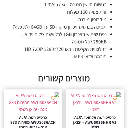
רגישות חיישן תמונה 1.3V/lux-sec
זוית צפיה 160 מעלות
מיקרופון מובנה
תמיכה בכרטיס זיכרון מיקרו SD עד 64GB (לא כלול)
נפח שימוש בזיכרון 1GB לכל שעה צילום וידיאו,
250KB לכל תמונה
רזולוציית הקלטת וידאו HD 720P 1280*720
פורמט וידאו MP4
מוצרים קשורים
כרטיס רשת אלחוטי ALFA
כרטיס רשת ALFA
AWUS036NHR V2 – יבואן
AWUS036ACH מהירות 833
רשמי
מגה – יבואן רשמי