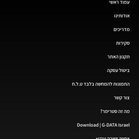
ד ראשי
ותינו
יכים
רות
ון האתר
ול עסקה
ונות להמחשה בלבד ט.ל.ח
 קשר
זה סטרימר?
Download | G-DATA Isr
יה ישירה עידן+