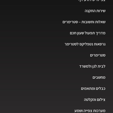
ות התקנה
ות ותשובות – סטרימרים
יך תפעול שעון חכם
אות נטפליקס לסטרימר
רימרים
ת לגן ולמשרד
שבים
ים ומתאמים
ום והקלטה
כות צפייה ושמע