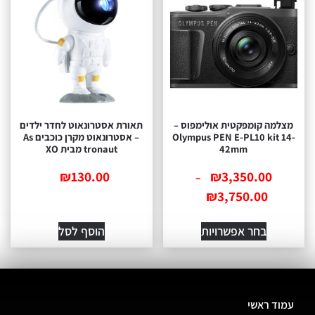
מצלמה קומפקטית אולימפוס –
תאורת אסטרונאוט לחדר ילדים
Olympus PEN E-PL10 kit 14-
– אסטרונאוט מקרן כוכבים As
42mm
tronaut מבית XO
₪
130.00
₪
3,350.00
–
₪
3,750.00
בחר אפשרויות
הוסף לסל
עמוד ראשי