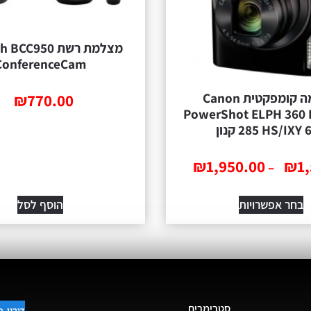
מצלמת רשת C950
ConferenceCam
מצלמה ‏קומפקטית Canon
₪
770.00
PowerShot ELPH 360
HS/IXY 650 קנון
₪
1,950.00
₪
1
–
בחר אפשרויות
הוסף לסל
סטרימרים