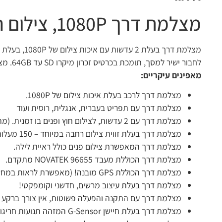
מצלמת דרך 1080P, צילום חוץ ופנים, 2 עדשות, כולל GPS, תמיכה בעברית
לחבור ישיר למסך, תומכת בכרטיס זכרון מיקרו SD עד 64GB. מצלמת דרך קומפקטית ונוחה לשימוש עם מסך בגודל 2.4″
מאפינים עיקריים:
מ
צלמת דרך לרכב בעלת איכות צילום של 1080P.
מצלמת דרך עם תפריט בעברית, אנגלית, רוסית ועוד
מצלמת דרך עם 2 עדשות, לצילום חוץ ופנים בו זמנית. (מתאימה למי שרוצה לצלם גם את פנים הרכב)
מצלמת דרך בעלת זווית צילום רחבה במיוחד – 150 מעלות צילום חוץ ו130 מעלות צילום פנים.
מצלמת דרך המאפשרת צילום פנים כולל ראיית לילה.
מצלמת דרך הכוללת מעבד NOVATEK 96655 מתקדם.
מצלמת דרך הכוללת GPS מובנה! (מאפשרת לראות במחשב את הסרטונים עם המסלול על מפה)
מצלמת דרך בעלת עיצוב מרשים, חדשני וקומפקטי!
מצלמת דרך עם התקנה והפעלה פשוטות, אין צורך ברקע טכ
מצלמת דרך בעלת חיישן G-Sensor המזהה תנועות חריגות ברכב (כמו התהפכות) – ומבצע נעילה אוטומטית לאותם קטעי צילום מאותו מועד ומוודא שלא יימחקו עקב הקלטה מעגלית.