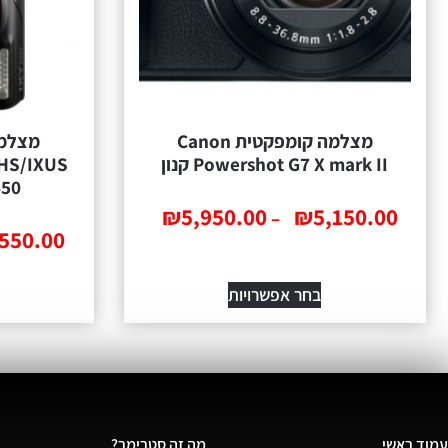
מצלמה ‏קומפקטית Canon
Powershot G7 X mark II קנון
 HS/IXUS
285 
₪
5,950.00
₪
5,150.00
–
,550.00
בחר אפשרויות
עמוד ראשי
מה זה סטרימר?