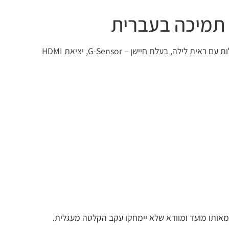
מצלמת דרך בעלת 2 עדשות עם איכות צילום של 1080P, בעלת זוית צילום רחבה – 150 מעלות, צילום פנים HD בזוית רחבה – 130 מעלות עם ראית לילה, בעלת חיישן – G-Sensor, יציאת HDMI