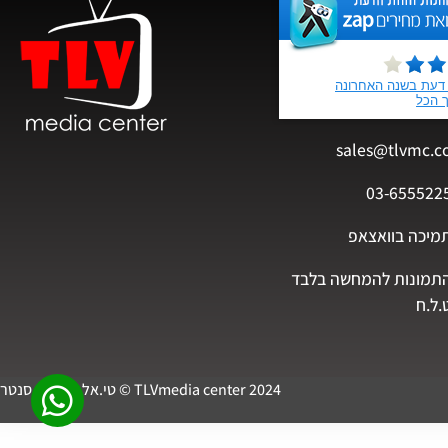
sales@tlvmc.c
03-655522
מיכה בוואצאפ
תמונות להמחשה בלבד
.ל.ח
TLVmedia center 2024 © טי.אל.וי מדיה סנטר