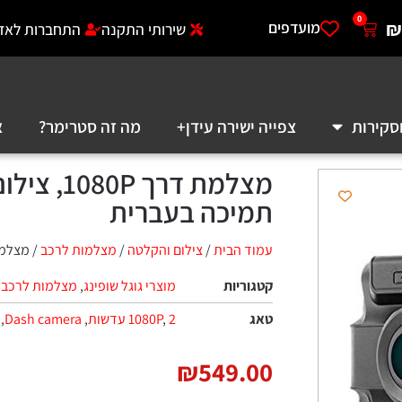
0
₪
מועדפים
שירותי התקנה
התחברות לאזו
סקירות
צפייה ישירה עידן+
מה זה סטרימר?
א
תמיכה בעברית
עמוד הבית
/
צילום והקלטה
/
מצלמות לרכב
/ מצלמת דרך 1080P, צילום חוץ ופנים
קטגוריות
מוצרי גוגל שופינג
,
מצלמות לרכב
טאג
2 עדשות
,
1080P
,
Dash camera
,
₪
549.00