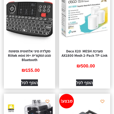
מערכת MESH ‏ Deco X20
מקלדת מיני אלחוטית ומשטח
AX1800 Mesh 2-Pack TP-Link
מגע המקורית Riitek mini i4+
Bluetooth
₪
500.00
₪
155.00
הוסף לסל
הוסף לסל
מבצע!