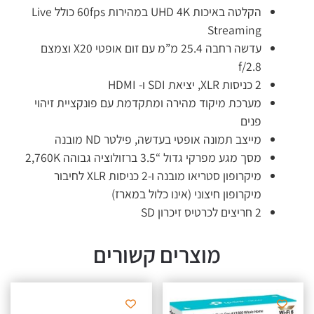
הקלטה באיכות UHD 4K במהירות 60fps כולל Live
Streaming
עדשה רחבה 25.4 מ”מ עם זום אופטי X20 וצמצם
f/2.8
2 כניסות XLR, יציאת SDI ו- HDMI
מערכת מיקוד מהירה ומתקדמת עם פונקציית זיהוי
פנים
מייצב תמונה אופטי בעדשה, פילטר ND מובנה
מסך מגע מפרקי גדול “3.5 ברזולוציה גבוהה 2,760K
מיקרופון סטריאו מובנה ו-2 כניסות XLR לחיבור
מיקרופון חיצוני (אינו כלול במארז)
2 חריצים לכרטיס זיכרון SD
מוצרים קשורים