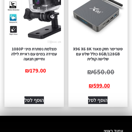
סטרימר חזק מאוד X96 X6 8K
מצלמת נסתרת מיני 1080P
8GB/128GB כולל שלט עם
עמידה במים עם ראיית לילה
שליטה קולית
וחיישן תנועה
₪
179.00
₪
650.00
₪
599.00
הוסף לסל
הוסף לסל
עמוד ראשי