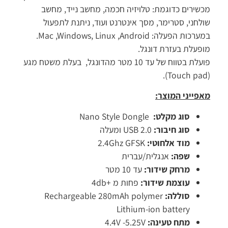
מכשירים כדוגמת: טלויזיה חכמה, מחשב נייד, מחשב
שולחני, סטרימר, מסך אינטרנט ועוד, ניתנת לתפעול
במערכות הפעלה: Mac ,Windows, Linux ,Android.
מופעלת בעזרת דונגל.
פועלת בטווח של עד 10 מטר מהדונגל, בעלת משטח מגע
(Touch pad).
מאפייני המוצר:
סוג מקלט:
Nano Style Dongle
סוג חיבור:
USB 2.0 ומעלה
מוד אלחוטי:
2.4Ghz GFSK
שפה:
אנגלית/עברית
מרחק שידור:
עד 10 מטר
עוצמת שידור:
פחות מ +4db
סוללה:
Rechargeable 280mAh polymer
Lithium-ion battery
מתח טעינה:
4.4V -5.25V