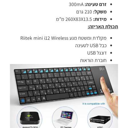
זרם טעינה:
300mA
משקל:
210 גרם
מידות:
260X83X13.5 מ”מ
תכולת האריזה:
מקלדת ומשטח מגע Riitek mini i12 Wireless
כבל USB לטעינה
דונגל USB
חוברת הוראות