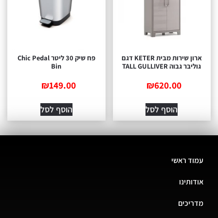
ארון שירות מבית KETER דגם
פח שיק 30 ליטר Chic Pedal
בר גבוה TALL GULLIVER
Bin
₪
149.00
₪
620.00
הוסף לסל
הוסף לסל
ד ראשי
ותינו
יכים