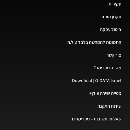
רות
ון האתר
ול עסקה
ונות להמחשה בלבד ט.ל.ח
 קשר
זה סטרימר?
Download | G-DATA Isr
יה ישירה עידן+
ות התקנה
ות ותשובות – סטרימרים