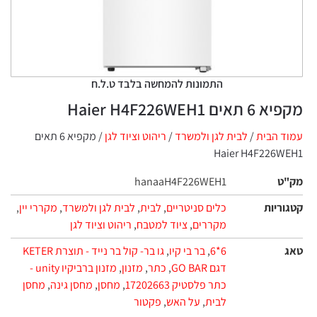
התמונות להמחשה בלבד ט.ל.ח
ם Haier H4F226WEH1
 הבית
/
לבית לגן ולמשרד
/
ריהוט וציוד לגן
/ מקפיא 6 תאים
Haier H4F226
ט
hanaaH4F226WEH1
ריות
כלים סניטריים
,
לבית
,
לבית לגן ולמשרד
,
מקררי יין
,
מקררים
,
ציוד למטבח
,
ריהוט וציוד לגן
6*6
,
בר בי קיו
,
גו בר- קול בר נייד - תוצרת KETER
דגם GO BAR
,
כתר
,
מזנון
,
מזנון ברביקיו unity -
כתר פלסטיק 17202663
,
מחסן
,
מחסן גינה
,
מחסן
לבית
,
על האש
,
פקטור