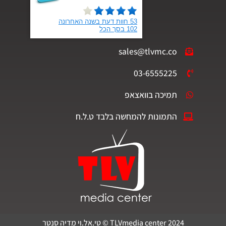
sales@tlvmc.co
03-6555225
תמיכה בוואצאפ
התמונות להמחשה בלבד ט.ל.ח
TLVmedia center 2024 © טי.אל.וי מדיה סנטר