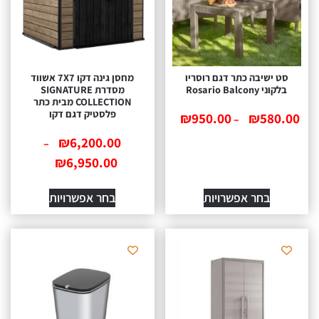
ט ישיבה כתר דגם רוסריו
מחסן גינה דקו 7X7 אשווד
לקוני Rosario Balcony
מסדרת SIGNATURE
COLLECTION מבית כתר
פלסטיק דגם דקו
₪
950.00
₪
580.
–
₪
6,200.00
–
₪
6,950.00
בחר אפשרויות
בחר אפשרויות