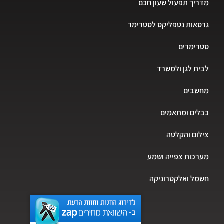
יך תפעול שעון חכם
אות נטפליקס לסטרימר
רימרים
ת לגן ולמשרד
שבים
ים ומתאמים
ום והקלטה
כות צפייה ושמע
ל ואלקטרוניקה