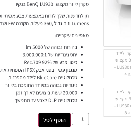
מקרן לייזר מקצועי BenQ LU930 בנקיו
Lumens וזום גדול ,360 מעלות הקרנה FW ושדרוג דרך LAN
מאפיינים עיקריים:
בהירות גבוהה של 5000 lm
יחס ניגודיות של 3,000,000:1
כיסוי צבע של 92% Rec.709
מנגנון עמיד בפני אבק IP5X המפחית את עלויות התחזוקה
טכנולוגיית BlueCore לייזר מהפכנית
ניגודיות גבוהה במיוחד התומכת בלייזר
20,000 שעות ביצועים לאורך זמן
טכנולוגיית DLP לצבע עז מתמשך
הוסף לסל