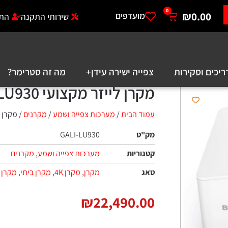
0
₪
מועדפים
שירותי התקנה
התחברות לאזו
ירות
צפייה ישירה עידן+
מה זה סטרימר?
אודותינ
מקרן לייזר מקצועי BenQ LU930 בנקיו
עמוד הבית
/
מערכות צפייה ושמע
/
מקרנים
/ מקרן לייזר מקצועי BenQ LU930 בנק
מק"ט
GALI-LU930
קטגוריות
מערכות צפייה ושמע
,
מקרנים
טאג
מקרן
,
מקרן 4K
,
מקרן ביתי
,
מקרן מקצועי
,
מקר
₪
22,490.00