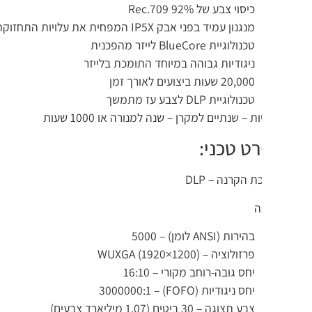
כיסוי צבע של 92% Rec.709
מנגנון עמיד בפני אבק IP5X המפחית את עלויות התחזוקה
טכנולוגיית BlueCore לייזר מהפכנית
ניגודיות גבוהה במיוחד התומכת בלייזר
20,000 שעות ביצועים לאורך זמן
טכנולוגיית DLP לצבע עז מתמשך
 – שנתיים למקרן – שנה למנורה או 1000 שעות
ט טכני:
 הקרנה – DLP
ה
בהירות (ANSI לומן) – 5000
פרזולוציה – WUXGA (1920×1200)
יחס גובה-רוחב מקורי – 16:10
יחס ניגודיות (FOFO) – 3000000:1
צבע תצוגה – 30 ביטים (1,07 מיליארד צבעים)