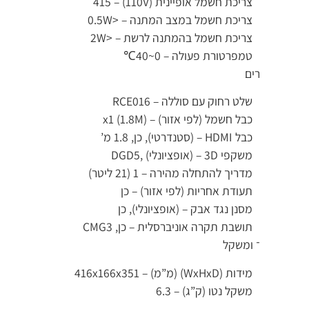
צריכת חשמל אופיינית (110V) – 415
צריכת חשמל במצב המתנה – <0.5W
צריכת חשמל בהמתנה לרשת – <2W
טמפרטורת פעולה – 0~40℃
ים
שלט רחוק עם סוללה – RCE016
כבל חשמל (לפי אזור) – x1 (1.8M)
כבל HDMI – (סטנדרטי), כן, 1.8 מ’
משקפי 3D – (אופציונלי) ,DGD5
מדריך להתחלה מהירה – 1 (21 ליטר)
תעודת אחריות (לפי אזור) – כן
מסנן נגד אבק – (אופציונלי), כן
תושבת תקרה אוניברסלית – כן, CMG3
 ומשקל
מידות (WxHxD) (מ”מ) – 416x166x351
משקל נטו (ק”ג) – 6.3