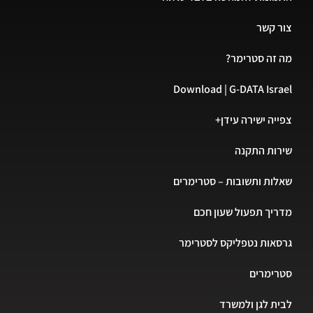
 קשר
זה סטרימר?
Download | G-DATA Isr
יה ישירה עידן+
ות התקנה
ות ותשובות – סטרימרים
יך תפעול שעון חכם
אות נטפליקס לסטרימר
רימרים
ת לגן ולמשרד