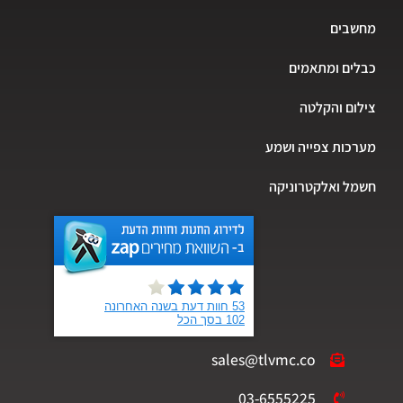
שבים
ים ומתאמים
ום והקלטה
כות צפייה ושמע
ל ואלקטרוניקה
sales@tlvmc.co
03-6555225