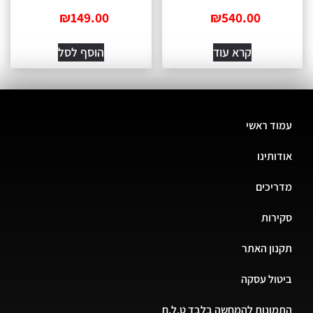
₪
149.00
₪
540.00
קרא עוד
הוסף לסל
ד ראשי
ותינו
יכים
רות
ון האתר
ול עסקה
ונות להמחשה בלבד ט.ל.ח