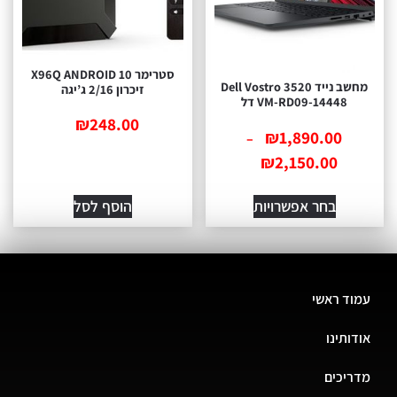
סטרימר X96Q ANDROID 10
מחשב נייד Dell Vostro 3520
זיכרון 2/16 ג’יגה
VM-RD09-14448 דל
₪
248.00
₪
1,890.00
–
₪
2,150.00
בחר אפשרויות
הוסף לסל
עמוד ראשי
אודותינו
מדריכים