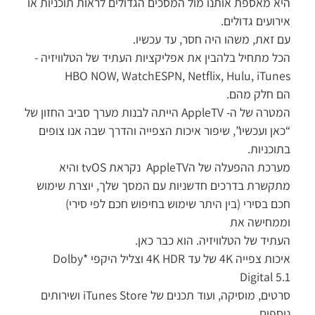
היא מאספת אותנו מול המסכים הגדולים לראות תוכניות או
אירועים גדולים.
עם זאת, משהו היה חסר, עד עכשיו.
הכל מתחיל בלהבין את אפליקציות העתיד של הטלוויזיה -
HBO NOW, WatchESPN, Netflix, Hulu, iTunes
הם חלק מהם.
המטרה של ה- AppleTV הייתה לבנות מערך סביב החזון של
“כאן ועכשיו”, שיפור איכות הצפייה והדרך שבה אנו צופים
בתוכניות.
מערכת ההפעלה של הAppleTV נקראת tvOS והיא
מתקשרת בדרכים חדשניות עם המסך שלך, יוצרת שימוש
חכם בסירי (בין היתר שימוש בחיפוש חכם לפי סירי)
וממחישה את
העתיד של הטלוויזיה. הוא כבר כאן.
איכות צפייה 4K של עד 4K HDR וצליל היקפי *Dolby
Digital 5.1
סרטים, מוסיקה, ועוד תכנים של iTunes Store ושירותים
נוספים