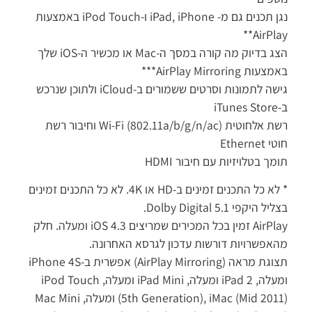
נגן תכנים גם מ- iPad, iPhone ו-iPod Touch באמצעות
AirPlay**
הצג בדיוק מה קורה במסך ה-Mac או מכשיר ה-iOS שלך
באמצעות AirPlay Mirroring***
גישה לתמונות וסרטים ששמורים ב-iCloud ולתוכן שנרכש
ב-iTunes Store
רשת אלחוטית (Wi-Fi (802.11a/b/g/n/ac וחיבור רשת
חוטי Ethernet
תומך בטלויזיות עם חיבור HDMI
* לא כל התכנים זמינים ב-HD או 4K. לא כל התכנים זמינים
בצליל היקפי Dolby Digital 5.1.
AirPlay זמין בכל המכירים שמריצים iOS 4.3 ומעלה. חלק
מהאפשרויות דורשות עדכון לגרסא האחרונה.
תצוגת מראה (AirPlay Mirroring) אפשרית ב-iPhone 4S
ומעלה, iPad 2 ומעלה, iPad Mini ומעלה, iPod Touch
(5th Generation), iMac (Mid 2011) ומעלה, Mac Mini