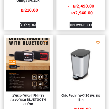
אמבטיה Omega
₪
2,490.00
–
₪
210.00
₪
2,940.00
בחר אפשרויות
הוסף לסל
פח שיק 30 ליטר Chic Pedal
רדיו FM דיגיטלי משולב
Bin
BLUETOOTH ובעל טעינה
סולרית