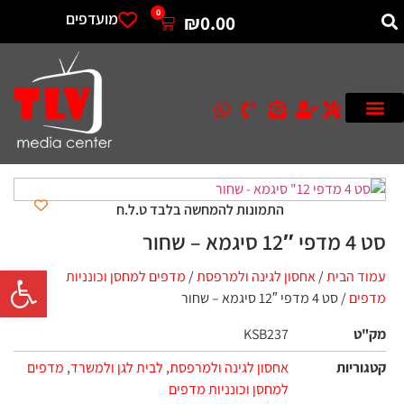
0
מועדפים
₪
0.00
התמונות להמחשה בלבד ט.ל.ח
סט 4 מדפי 12″ סיגמא – שחור
פתח סרגל 
עמוד הבית
/
אחסון לגינה ולמרפסת
/
מדפים למחסן וכונניות
מדפים
/ סט 4 מדפי 12″ סיגמא – שחור
מק"ט
KSB237
קטגוריות
אחסון לגינה ולמרפסת
,
לבית לגן ולמשרד
,
מדפים
למחסן וכונניות מדפים