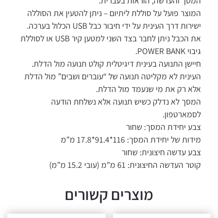
המסך והעדשה, הוראות בעברית.
המוצר פועל על סוללת ליתיום – ניתן להטעין את הסוללה
ישירות דרך העינית על ידי חיבור כבל USB הכלול בערכה.
את הכבל ניתן לחבר בצד השני למטען קיר USB או לסוללת
גיבוי POWER BANK.
חיישן התנועה בעינית דיגיטלית קולט תנועה מול הדלת.
העינית לא מקליטה תנועה של “עוברים ושבים” מול הדלת
אלא רק את מי שנעמד מול הדלת.
המסך לא נדלק כשיש תנועה אלא נשלחת הודעה
לסמארטפון.
צבע יחידת המסך: שחור
מידות של יחידת המסך: 116*91.4*17.8 מ”מ
צבע עדשה חיצונית: שחור
קוטר העדשה החיצונית: 61 מ”מ (עובי 15.2 מ”מ)
מוצרים קשורים