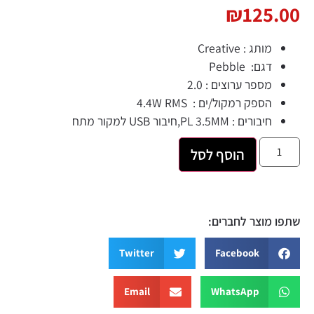
₪
125.
מותג : Creative
דגם: Pebble
מספר ערוצים : 2.0
הספק רמקול/ים : 4.4W RMS
חיבורים : PL 3.5MM,חיבור USB למקור מתח
הוסף לסל
 מוצר לחברים:
Twitter
Facebook
Email
WhatsApp