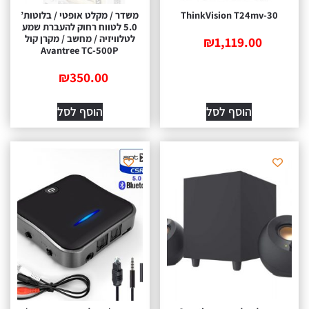
ThinkVision T24mv-30
משדר / מקלט אופטי / בלוטות’
5.0 לטווח רחוק להעברת שמע
לטלוויזיה / מחשב / מקרן קול
₪
1,119.00
Avantree TC-500P
₪
350.00
הוסף לסל
הוסף לסל