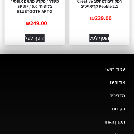
רמקולים למחשב Creative
משדר / מקלט מתאם אופטי /
Pebble 2.1 קריאייטיב
בלוטות’ 5.0 SPDIF /
BLUETOOTH APT-X
₪
239.00
₪
249.00
הוסף לסל
הוסף לסל
ד ראשי
ותינו
יכים
רות
ון האתר