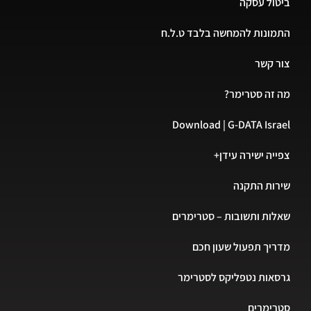
ול עסקה
ונות להמחשה בלבד ט.ל.ח
 קשר
זה סטרימר?
Download | G-DATA Isr
יה ישירה עידן+
ות התקנה
ות ותשובות – סטרימרים
יך תפעול שעון חכם
אות נטפליקס לסטרימר
רימרים