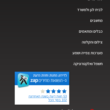
ת לגן ולמשרד
שבים
ים ומתאמים
ום והקלטה
כות צפייה ושמע
ל ואלקטרוניקה