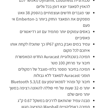
טכנולוגיית Dynamic Loudness מאפשר לכם
להאזין לסאונד יוצא דופן בכל ווליום
שני מגברים חדשים ועוצמתיים בהספק 38 וואט
מספקים את הסאונד החזק ביותר ב-Emberton אי
פעם
באסים עמוקים יותר מתמיד עם זוג רדיאטורים
פאסיביים
עמיד במים ואבק בתקן IP67 כך שתוכלו לקחת אותו
איתכם לכל מקום
תמיכה בטכנולוגיית Auracast החדש המאפשרת
חיבור עד מרחק 100 מטר
תמיכה בחיבור מספר בלתי-מוגבל של רמקולים
תומכי Auracast לסאונד ללא גבולות
חיבור קל ומהיר לסמארטפון עם Bluetooth 5.3/LE
יותר מ-32 שעות של חיי סוללה להאזנה רציפה במשך
יותר מיום שלם
מבנה עמיד שהותאם לדרכים במשקל 0.67 ק”ג
תמיכה באפליקציית Marshall המציעה מגוון